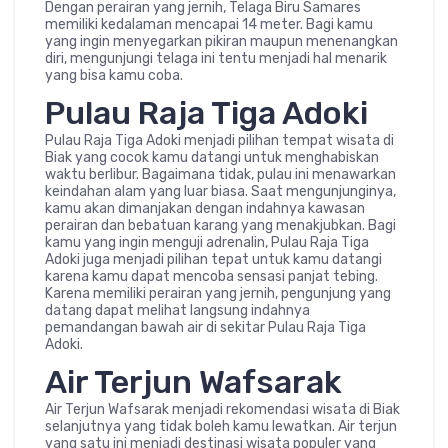
Dengan perairan yang jernih, Telaga Biru Samares
memiliki kedalaman mencapai 14 meter. Bagi kamu
yang ingin menyegarkan pikiran maupun menenangkan
diri, mengunjungi telaga ini tentu menjadi hal menarik
yang bisa kamu coba.
Pulau Raja Tiga Adoki
Pulau Raja Tiga Adoki menjadi pilihan tempat wisata di
Biak yang cocok kamu datangi untuk menghabiskan
waktu berlibur. Bagaimana tidak, pulau ini menawarkan
keindahan alam yang luar biasa. Saat mengunjunginya,
kamu akan dimanjakan dengan indahnya kawasan
perairan dan bebatuan karang yang menakjubkan. Bagi
kamu yang ingin menguji adrenalin, Pulau Raja Tiga
Adoki juga menjadi pilihan tepat untuk kamu datangi
karena kamu dapat mencoba sensasi panjat tebing.
Karena memiliki perairan yang jernih, pengunjung yang
datang dapat melihat langsung indahnya
pemandangan bawah air di sekitar Pulau Raja Tiga
Adoki.
Air Terjun Wafsarak
Air Terjun Wafsarak menjadi rekomendasi wisata di Biak
selanjutnya yang tidak boleh kamu lewatkan. Air terjun
yang satu ini menjadi destinasi wisata populer yang