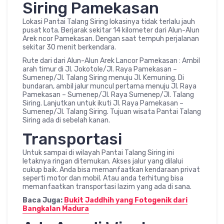
Siring Pamekasan
Lokasi Pantai Talang Siring lokasinya tidak terlalu jauh
pusat kota. Berjarak sekitar 14 kilometer dari Alun-Alun
Arek ncor Pamekasan. Dengan saat tempuh perjalanan
sekitar 30 menit berkendara.
Rute dari dari Alun-Alun Arek Lancor Pamekasan : Ambil
arah timur di Jl. Jokotole/Jl. Raya Pamekasan –
Sumenep/Jl. Talang Siring menuju Jl. Kemuning. Di
bundaran, ambil jalur muncul pertama menuju Jl. Raya
Pamekasan – Sumenep/Jl. Raya Sumenep/Jl. Talang
Siring. Lanjutkan untuk ikuti Jl. Raya Pamekasan –
Sumenep/Jl. Talang Siring. Tujuan wisata Pantai Talang
Siring ada di sebelah kanan.
Transportasi
Untuk sampai di wilayah Pantai Talang Siring ini
letaknya ringan ditemukan. Akses jalur yang dilalui
cukup baik. Anda bisa memanfaatkan kendaraan privat
seperti motor dan mobil. Atau anda terhitung bisa
memanfaatkan transportasi lazim yang ada di sana.
Baca Juga:
Bukit Jaddhih yang Fotogenik dari
Bangkalan Madura