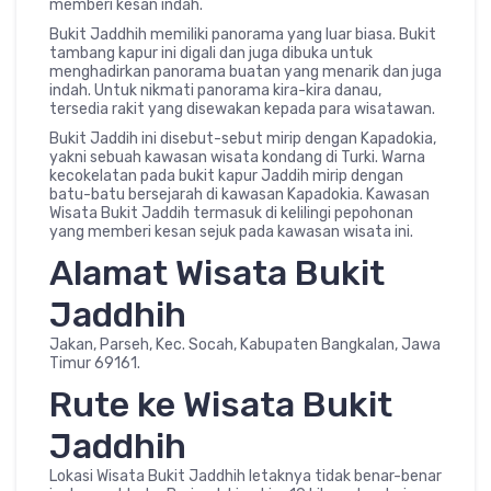
memberi kesan indah.
Bukit Jaddhih memiliki panorama yang luar biasa. Bukit
tambang kapur ini digali dan juga dibuka untuk
menghadirkan panorama buatan yang menarik dan juga
indah. Untuk nikmati panorama kira-kira danau,
tersedia rakit yang disewakan kepada para wisatawan.
Bukit Jaddih ini disebut-sebut mirip dengan Kapadokia,
yakni sebuah kawasan wisata kondang di Turki. Warna
kecokelatan pada bukit kapur Jaddih mirip dengan
batu-batu bersejarah di kawasan Kapadokia. Kawasan
Wisata Bukit Jaddih termasuk di kelilingi pepohonan
yang memberi kesan sejuk pada kawasan wisata ini.
Alamat Wisata Bukit
Jaddhih
Jakan, Parseh, Kec. Socah, Kabupaten Bangkalan, Jawa
Timur 69161.
Rute ke Wisata Bukit
Jaddhih
Lokasi Wisata Bukit Jaddhih letaknya tidak benar-benar