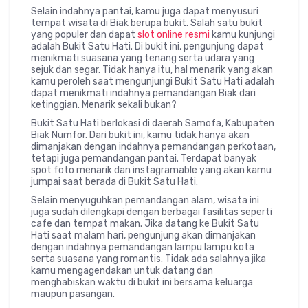
Selain indahnya pantai, kamu juga dapat menyusuri
tempat wisata di Biak berupa bukit. Salah satu bukit
yang populer dan dapat
slot online resmi
kamu kunjungi
adalah Bukit Satu Hati. Di bukit ini, pengunjung dapat
menikmati suasana yang tenang serta udara yang
sejuk dan segar. Tidak hanya itu, hal menarik yang akan
kamu peroleh saat mengunjungi Bukit Satu Hati adalah
dapat menikmati indahnya pemandangan Biak dari
ketinggian. Menarik sekali bukan?
Bukit Satu Hati berlokasi di daerah Samofa, Kabupaten
Biak Numfor. Dari bukit ini, kamu tidak hanya akan
dimanjakan dengan indahnya pemandangan perkotaan,
tetapi juga pemandangan pantai. Terdapat banyak
spot foto menarik dan instagramable yang akan kamu
jumpai saat berada di Bukit Satu Hati.
Selain menyuguhkan pemandangan alam, wisata ini
juga sudah dilengkapi dengan berbagai fasilitas seperti
cafe dan tempat makan. Jika datang ke Bukit Satu
Hati saat malam hari, pengunjung akan dimanjakan
dengan indahnya pemandangan lampu lampu kota
serta suasana yang romantis. Tidak ada salahnya jika
kamu mengagendakan untuk datang dan
menghabiskan waktu di bukit ini bersama keluarga
maupun pasangan.