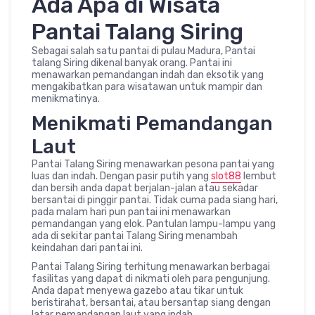
Ada Apa di Wisata
Pantai Talang Siring
Sebagai salah satu pantai di pulau Madura, Pantai
talang Siring dikenal banyak orang. Pantai ini
menawarkan pemandangan indah dan eksotik yang
mengakibatkan para wisatawan untuk mampir dan
menikmatinya.
Menikmati Pemandangan
Laut
Pantai Talang Siring menawarkan pesona pantai yang
luas dan indah. Dengan pasir putih yang
slot88
lembut
dan bersih anda dapat berjalan-jalan atau sekadar
bersantai di pinggir pantai. Tidak cuma pada siang hari,
pada malam hari pun pantai ini menawarkan
pemandangan yang elok. Pantulan lampu-lampu yang
ada di sekitar pantai Talang Siring menambah
keindahan dari pantai ini.
Pantai Talang Siring terhitung menawarkan berbagai
fasilitas yang dapat di nikmati oleh para pengunjung.
Anda dapat menyewa gazebo atau tikar untuk
beristirahat, bersantai, atau bersantap siang dengan
latar pemandangan laut yang indah.