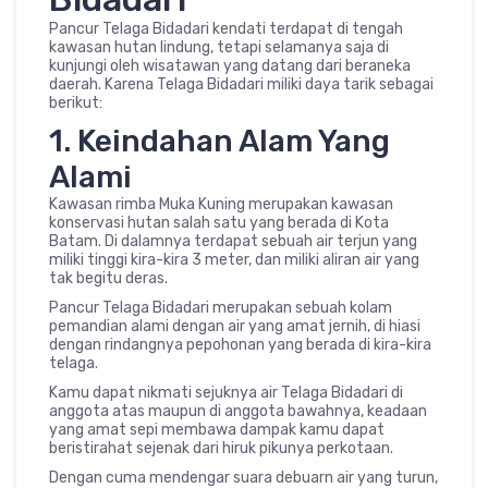
Pancur Telaga Bidadari kendati terdapat di tengah
kawasan hutan lindung, tetapi selamanya saja di
kunjungi oleh wisatawan yang datang dari beraneka
daerah. Karena Telaga Bidadari miliki daya tarik sebagai
berikut:
1. Keindahan Alam Yang
Alami
Kawasan rimba Muka Kuning merupakan kawasan
konservasi hutan salah satu yang berada di Kota
Batam. Di dalamnya terdapat sebuah air terjun yang
miliki tinggi kira-kira 3 meter, dan miliki aliran air yang
tak begitu deras.
Pancur Telaga Bidadari merupakan sebuah kolam
pemandian alami dengan air yang amat jernih, di hiasi
dengan rindangnya pepohonan yang berada di kira-kira
telaga.
Kamu dapat nikmati sejuknya air Telaga Bidadari di
anggota atas maupun di anggota bawahnya, keadaan
yang amat sepi membawa dampak kamu dapat
beristirahat sejenak dari hiruk pikunya perkotaan.
Dengan cuma mendengar suara debuarn air yang turun,