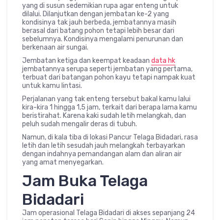
yang di susun sedemikian rupa agar enteng untuk
dilalui. Dilanjutkan dengan jembatan ke-2 yang
kondisinya tak jauh berbeda, jembatannya masih
berasal dari batang pohon tetapi lebih besar dari
sebelumnya. Kondisinya mengalami penurunan dan
berkenaan air sungai.
Jembatan ketiga dan keempat keadaan
data hk
jembatannya serupa seperti jembatan yang pertama,
terbuat dari batangan pohon kayu tetapi nampak kuat
untuk kamu lintasi.
Perjalanan yang tak enteng tersebut bakal kamu lalui
kira-kira 1 hingga 1,5 jam, terkait dari berapa lama kamu
beristirahat. Karena kaki sudah letih melangkah, dan
peluh sudah mengalir deras di tubuh.
Namun, di kala tiba di lokasi Pancur Telaga Bidadari, rasa
letih dan letih sesudah jauh melangkah terbayarkan
dengan indahnya pemandangan alam dan aliran air
yang amat menyegarkan.
Jam Buka Telaga
Bidadari
Jam operasional Telaga Bidadari di akses sepanjang 24