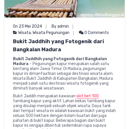
On 23 Mei 2024
By admin
Wisata
,
Wisata Pegunungan
0 Comments
Bukit Jaddhih yang Fotogenik dari
Bangkalan Madura
Bukit Jaddhih yang Fotogenik dari Bangkalan
Madura
– Pegunungan kapur merupakan salah satu
bentang alam Jawa Timur. Di Madura, pegunungan
kapur ini dimanfaatkan sebagai destinasi wisata alam.
Wisata Bukit Jaddhih di Kabupaten Bangkalan, Madura
menjadi salah satu destinasi wisata fotogenik yang
diminati banyak wisatawan.
Bukit Jaddih merupakan kawasan
slot bet 100
tambang kapur yang aktif. Lahan bekas tambang kapur
yang disulap menjadi sebuah objek wisata. Daya tarik
dari tempat wisata ini adalah kawasan bukit yang indah
seluas 500 hektare dengan kolam buatan dan juga
pahatan di bukit kapur. Beberapa bagian dari bukit
kapur ini sengaja dibentuk sedemikian rupa supaya