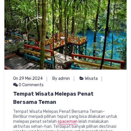
On 29 Mei 2024
By admin
Wisata
0 Comments
Tempat Wisata Melepas Penat
Bersama Teman
Tempat Wisata Melepas Penat Bersama Teman-
Berlibur menjadi pilihan tepat yang bisa dilakukan untuk
melepas penat setelah
spaceman
lelah melakukan
aktivitas sehari-hari. Terdapat banyak pilihan destinasi