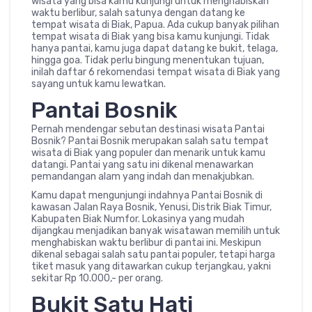
wisata yang bisa kamu kunjungi untuk menghabiskan
waktu berlibur, salah satunya dengan datang ke
tempat wisata di Biak, Papua. Ada cukup banyak pilihan
tempat wisata di Biak yang bisa kamu kunjungi. Tidak
hanya pantai, kamu juga dapat datang ke bukit, telaga,
hingga goa. Tidak perlu bingung menentukan tujuan,
inilah daftar 6 rekomendasi tempat wisata di Biak yang
sayang untuk kamu lewatkan.
Pantai Bosnik
Pernah mendengar sebutan destinasi wisata Pantai
Bosnik? Pantai Bosnik merupakan salah satu tempat
wisata di Biak yang populer dan menarik untuk kamu
datangi. Pantai yang satu ini dikenal menawarkan
pemandangan alam yang indah dan menakjubkan.
Kamu dapat mengunjungi indahnya Pantai Bosnik di
kawasan Jalan Raya Bosnik, Yenusi, Distrik Biak Timur,
Kabupaten Biak Numfor. Lokasinya yang mudah
dijangkau menjadikan banyak wisatawan memilih untuk
menghabiskan waktu berlibur di pantai ini. Meskipun
dikenal sebagai salah satu pantai populer, tetapi harga
tiket masuk yang ditawarkan cukup terjangkau, yakni
sekitar Rp 10.000,- per orang.
Bukit Satu Hati