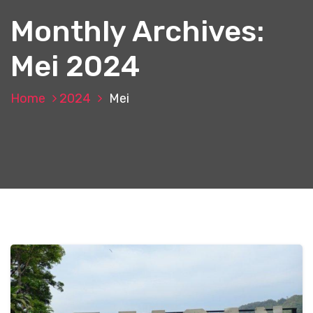
t
Monthly Archives:
Mei 2024
Home
2024
Mei