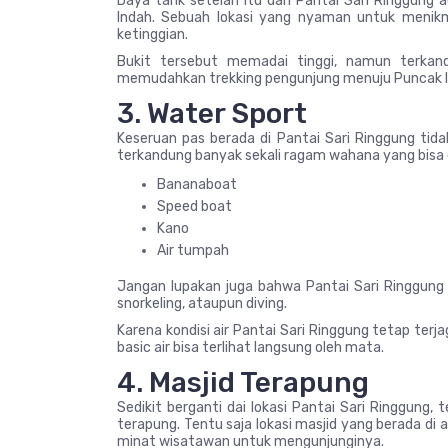
Daya tarik setelah itu dari Pantai Sari Ringgung
Indah. Sebuah lokasi yang nyaman untuk menikm
ketinggian.
Bukit tersebut memadai tinggi, namun terkan
memudahkan trekking pengunjung menuju Puncak I
3. Water Sport
Keseruan pas berada di Pantai Sari Ringgung tidak
terkandung banyak sekali ragam wahana yang bisa 
Bananaboat
Speed boat
Kano
Air tumpah
Jangan lupakan juga bahwa Pantai Sari Ringgung
snorkeling, ataupun diving.
Karena kondisi air Pantai Sari Ringgung tetap terja
basic air bisa terlihat langsung oleh mata.
4. Masjid Terapung
Sedikit berganti dai lokasi Pantai Sari Ringgung
terapung. Tentu saja lokasi masjid yang berada di
minat wisatawan untuk mengunjunginya.