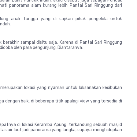
 adalah Bukit Puncak Indah, atau disebut juga sebagai Puncak
ati panorama alam kurang lebih Pantai Sari Ringgung dari
dung anak tangga yang di sajikan pihak pengelola untuk
ndah.
 berakhir sampai disitu saja. Karena di Pantai Sari Ringgung
dicoba oleh para pengunjung. Diantaranya:
 merupakan lokasi yang nyaman untuk laksanakan kesibukan
ga dengan baik, di beberapa titik apalagi view yang tersedia di
, tepatnya di lokasi Keramba Apung, terkandung sebuah masjid
 atas air laut jadi panorama yang langka, supaya menghidupkan