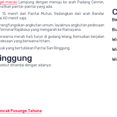
gel macau
Lampung dengan menuju ke arah Padang Cermin,
hatkan pantai-pantai yang ada.
C
h 15 menit dari Pantai Mutun. Sedangkan dari arah Bandar
 60 menit saja.
B
 mengfungsikan angkutan umum, layaknya angkutan pedesaan
Bu
i Terminal Rajabasa yang mengarah ke Ramayana.
erwarna merah hati turun di gudang lelang. Kemudian berjalan
Wi
desaan yang berwarna hitam.
uk yang bertuliskan Pantai Sari Ringgung.
Wi
 Ringgung
Wi
ersebut ditandai dengan adanya:
Puncak Pusunge Tahuna