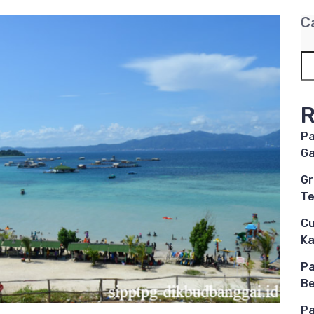
C
R
Pa
Ga
Gr
Te
Cu
K
Pa
Be
Pa