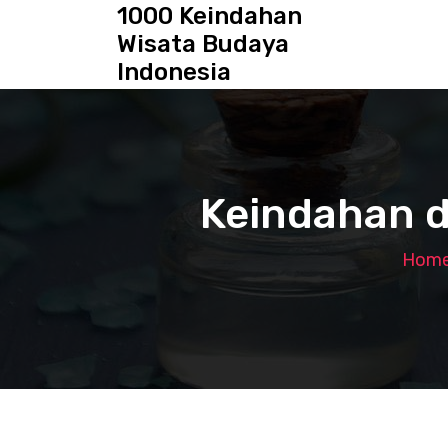
S
1000 Keindahan
k
Wisata Budaya
i
Indonesia
p
t
o
c
o
n
Keindahan d
t
e
n
Hom
t