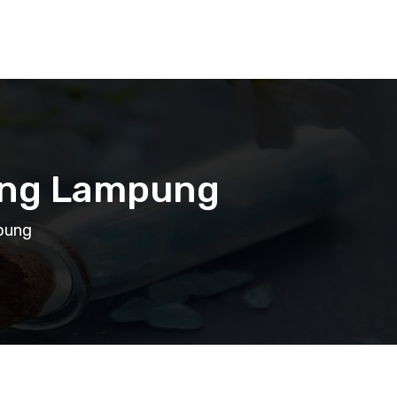
gung Lampung
mpung