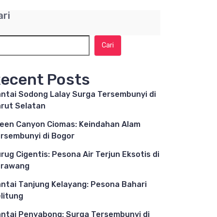
ari
Cari
ecent Posts
ntai Sodong Lalay Surga Tersembunyi di
rut Selatan
een Canyon Ciomas: Keindahan Alam
rsembunyi di Bogor
rug Cigentis: Pesona Air Terjun Eksotis di
arawang
ntai Tanjung Kelayang: Pesona Bahari
litung
ntai Penyabong: Surga Tersembunyi di