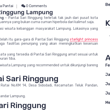
Be
a Pantai
0 Comments
 Ringgung Lampung
ng
– Pantai Sari Ringgung terletak tak jauh dari pusat kota
K
annya yang bukan cuma cuman hiperbola dari kalimat saja.
nasi wisata kebanggan masyarakat Lampung. Lokasinya yang
telah itu gara-gara di Pantai Sari Ringgung
starlight princess
uga fasilitas penunjang yang akan meningkatkan keseruan
sata yang tersedia di Pantai Sari Ringgung amat sesuai untuk
A
buran tiba.
Fe
a, wisata Lampung yang recommended untuk dikunjungi bareng
Ja
ai Sari Ringgung
Ju
 Ratai No.KM 14, Desa Sidodadi, Kecamatan Teluk Pandan,
Ju
i Bandar Lampung.
Me
ari Ringgung