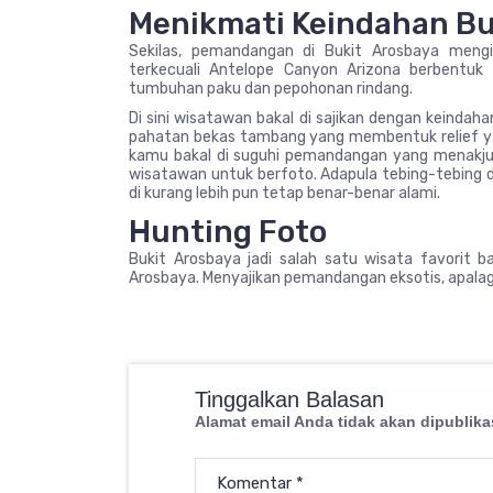
Menikmati Keindahan Bu
Sekilas, pemandangan di Bukit Arosbaya meng
terkecuali Antelope Canyon Arizona berbentuk 
tumbuhan paku dan pepohonan rindang.
Di sini wisatawan bakal di sajikan dengan keindah
pahatan bekas tambang yang membentuk relief ya
kamu bakal di suguhi pemandangan yang menakjubk
wisatawan untuk berfoto. Adapula tebing-tebing 
di kurang lebih pun tetap benar-benar alami.
Hunting Foto
Bukit Arosbaya jadi salah satu wisata favorit b
Arosbaya. Menyajikan pemandangan eksotis, apalagi 
Tinggalkan Balasan
Alamat email Anda tidak akan dipublika
Komentar
*