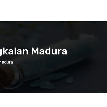
ngkalan Madura
 Madura