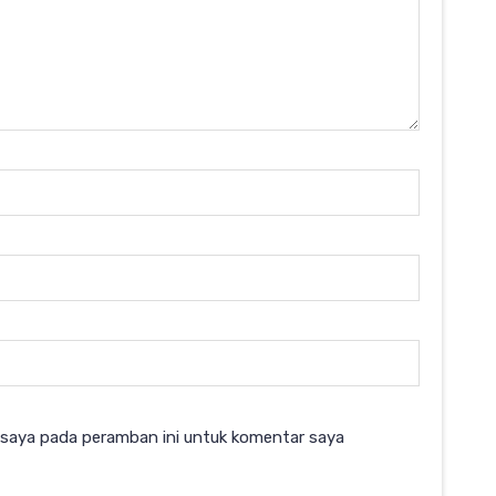
 saya pada peramban ini untuk komentar saya