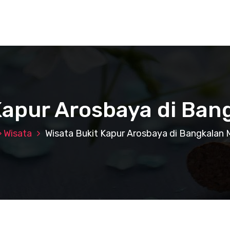
Kapur Arosbaya di Ba
Wisata
Wisata Bukit Kapur Arosbaya di Bangkalan