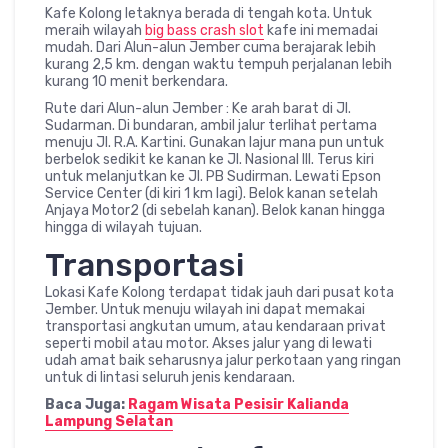
Kafe Kolong letaknya berada di tengah kota. Untuk
meraih wilayah
big bass crash slot
kafe ini memadai
mudah. Dari Alun-alun Jember cuma berajarak lebih
kurang 2,5 km. dengan waktu tempuh perjalanan lebih
kurang 10 menit berkendara.
Rute dari Alun-alun Jember : Ke arah barat di Jl.
Sudarman. Di bundaran, ambil jalur terlihat pertama
menuju Jl. R.A. Kartini. Gunakan lajur mana pun untuk
berbelok sedikit ke kanan ke Jl. Nasional III. Terus kiri
untuk melanjutkan ke Jl. PB Sudirman. Lewati Epson
Service Center (di kiri 1 km lagi). Belok kanan setelah
Anjaya Motor2 (di sebelah kanan). Belok kanan hingga
hingga di wilayah tujuan.
Transportasi
Lokasi Kafe Kolong terdapat tidak jauh dari pusat kota
Jember. Untuk menuju wilayah ini dapat memakai
transportasi angkutan umum, atau kendaraan privat
seperti mobil atau motor. Akses jalur yang di lewati
udah amat baik seharusnya jalur perkotaan yang ringan
untuk di lintasi seluruh jenis kendaraan.
Baca Juga:
Ragam Wisata Pesisir Kalianda
Lampung Selatan