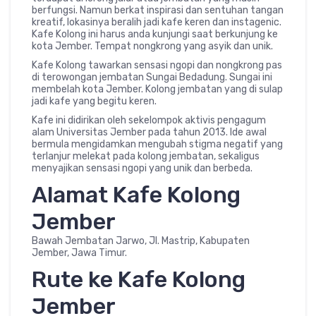
berfungsi. Namun berkat inspirasi dan sentuhan tangan
kreatif, lokasinya beralih jadi kafe keren dan instagenic.
Kafe Kolong ini harus anda kunjungi saat berkunjung ke
kota Jember. Tempat nongkrong yang asyik dan unik.
Kafe Kolong tawarkan sensasi ngopi dan nongkrong pas
di terowongan jembatan Sungai Bedadung. Sungai ini
membelah kota Jember. Kolong jembatan yang di sulap
jadi kafe yang begitu keren.
Kafe ini didirikan oleh sekelompok aktivis pengagum
alam Universitas Jember pada tahun 2013. Ide awal
bermula mengidamkan mengubah stigma negatif yang
terlanjur melekat pada kolong jembatan, sekaligus
menyajikan sensasi ngopi yang unik dan berbeda.
Alamat Kafe Kolong
Jember
Bawah Jembatan Jarwo, Jl. Mastrip, Kabupaten
Jember, Jawa Timur.
Rute ke Kafe Kolong
Jember