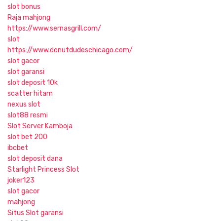
slot bonus
Raja mahjong
https://www.sernasgrill.com/
slot
https://www.donutdudeschicago.com/
slot gacor
slot garansi
slot deposit 10k
scatter hitam
nexus slot
slot88 resmi
Slot Server Kamboja
slot bet 200
ibcbet
slot deposit dana
Starlight Princess Slot
joker123
slot gacor
mahjong
Situs Slot garansi