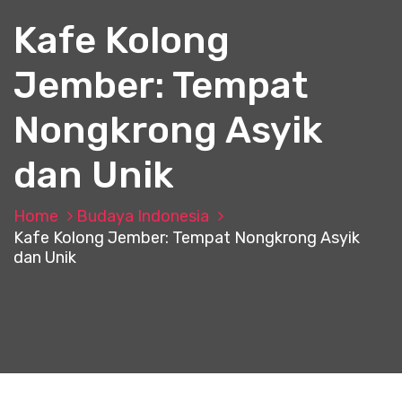
t
Kafe Kolong
Jember: Tempat
Nongkrong Asyik
dan Unik
Home
Budaya Indonesia
Kafe Kolong Jember: Tempat Nongkrong Asyik
dan Unik