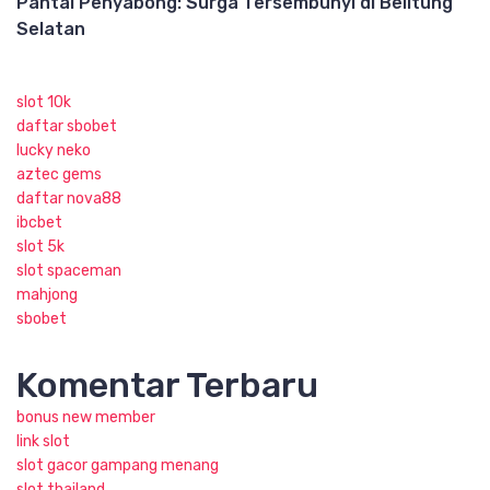
Pantai Penyabong: Surga Tersembunyi di Belitung
Selatan
slot 10k
daftar sbobet
lucky neko
aztec gems
daftar nova88
ibcbet
slot 5k
slot spaceman
mahjong
sbobet
Komentar Terbaru
bonus new member
link slot
slot gacor gampang menang
slot thailand