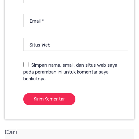
Email
*
Situs Web
Simpan nama, email, dan situs web saya
pada peramban ini untuk komentar saya
berikutnya.
Cari