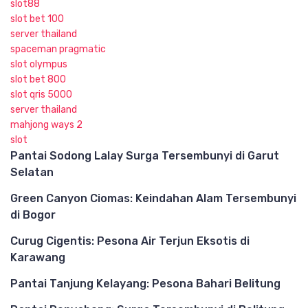
slot88
slot bet 100
server thailand
spaceman pragmatic
slot olympus
slot bet 800
slot qris 5000
server thailand
mahjong ways 2
slot
Pantai Sodong Lalay Surga Tersembunyi di Garut
Selatan
Green Canyon Ciomas: Keindahan Alam Tersembunyi
di Bogor
Curug Cigentis: Pesona Air Terjun Eksotis di
Karawang
Pantai Tanjung Kelayang: Pesona Bahari Belitung