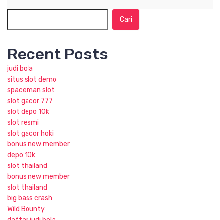
Cari
Recent Posts
judi bola
situs slot demo
spaceman slot
slot gacor 777
slot depo 10k
slot resmi
slot gacor hoki
bonus new member
depo 10k
slot thailand
bonus new member
slot thailand
big bass crash
Wild Bounty
daftar judi bola