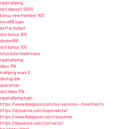
rajamahjong
slot deposit 5000
bonus new member 100
nova88 login
daftar ibcbet
slot bonus 100
sbobet88
slot bonus 100
situs bola terpercaya
rajamahjong
depo 10k
mahjong ways 2
sbotop link
spaceman
slot depo 10k
rajamahjong login
https://www.drjeppson.com/our-services--treatments
https://drjoseroiz.com/especialista/
https://www.drjeppson.com/resources
https://drjoseroiz.com/contacto/