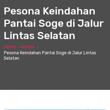
t
Pesona Keindahan
Pantai Soge di Jalur
Lintas Selatan
Home
Wisata
Pesona Keindahan Pantai Soge di Jalur Lintas
Selatan