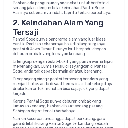
Bahkan ada pengunjung yang nekat untuk berfoto di
sedang jalan, dengan latar keindahan Pantai Soge.
Hasilnya sebenarnya indah, tapi itu terlalu berbahaya.
2. Keindahan Alam Yang
Tersaji
Pantai Soge punya panorama alam yang luar biasa
cantik, Pacitan sebenarnya bisa di bilang surganya
pantai di Jawa Timur. Birunya laut berpadu dengan
deburan ombak yang lumayan kencang.
Di lengkapi dengan bukit-bukit yang punya warna hijau
menenangkan. Cuma terlalu di sayangkan di Pantai
Soge, anda tak dapat bermain air atau berenang.
Di sepanjang pinggir pantai terpasang bendera yang
menjadi batas anda di saat bermain air, hal selanjutnya
di jalankan untuk menahan bisa saja jelek yang dapat
terjadi.
Karena Pantai Soge punya deburan ombak yang
lumayan kencang, bahkan di saat sedang pasang.
Sehingga dapat terlalu berbahaya.
Namun keseruan anda ngga dapat berkurang, gara-
gara di lebih kurang Pantai Soge terkandung sebuah