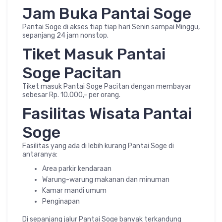
Jam Buka Pantai Soge
Pantai Soge di akses tiap tiap hari Senin sampai Minggu,
sepanjang 24 jam nonstop.
Tiket Masuk Pantai
Soge Pacitan
Tiket masuk Pantai Soge Pacitan dengan membayar
sebesar Rp. 10.000,- per orang.
Fasilitas Wisata Pantai
Soge
Fasilitas yang ada di lebih kurang Pantai Soge di
antaranya:
Area parkir kendaraan
Warung-warung makanan dan minuman
Kamar mandi umum
Penginapan
Di sepanjang jalur Pantai Soge banyak terkandung