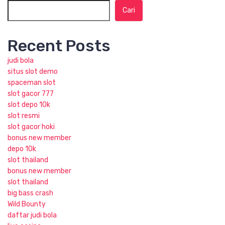
Cari
Recent Posts
judi bola
situs slot demo
spaceman slot
slot gacor 777
slot depo 10k
slot resmi
slot gacor hoki
bonus new member
depo 10k
slot thailand
bonus new member
slot thailand
big bass crash
Wild Bounty
daftar judi bola