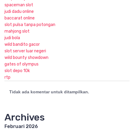
spaceman slot
judi dadu online
baccarat online
slot pulsa tanpa potongan
mahjong slot
judi bola
wild bandito gacor
slot server luar negeri
wild bounty showdown
gates of olympus
slot depo 10k
rtp
Tidak ada komentar untuk ditampilkan.
Archives
Februari 2026