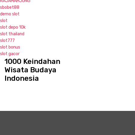
RAJAMAHJONG
sbobet88
demo slot
slot
slot depo 10k
slot thailand
slot777
slot bonus
slot gacor
1000 Keindahan
S
k
Wisata Budaya
i
Indonesia
p
t
o
c
o
n
t
e
n