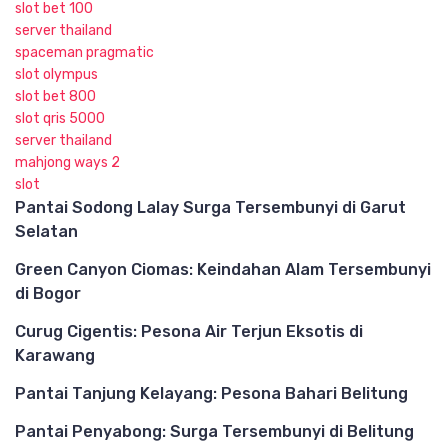
slot bet 100
server thailand
spaceman pragmatic
slot olympus
slot bet 800
slot qris 5000
server thailand
mahjong ways 2
slot
Pantai Sodong Lalay Surga Tersembunyi di Garut
Selatan
Green Canyon Ciomas: Keindahan Alam Tersembunyi
di Bogor
Curug Cigentis: Pesona Air Terjun Eksotis di
Karawang
Pantai Tanjung Kelayang: Pesona Bahari Belitung
Pantai Penyabong: Surga Tersembunyi di Belitung