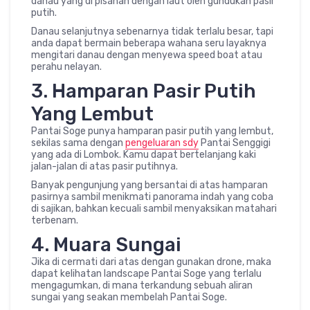
danau yang di pisahan dengan laut oleh gundukan pasir
putih.
Danau selanjutnya sebenarnya tidak terlalu besar, tapi
anda dapat bermain beberapa wahana seru layaknya
mengitari danau dengan menyewa speed boat atau
perahu nelayan.
3. Hamparan Pasir Putih
Yang Lembut
Pantai Soge punya hamparan pasir putih yang lembut,
sekilas sama dengan
pengeluaran sdy
Pantai Senggigi
yang ada di Lombok. Kamu dapat bertelanjang kaki
jalan-jalan di atas pasir putihnya.
Banyak pengunjung yang bersantai di atas hamparan
pasirnya sambil menikmati panorama indah yang coba
di sajikan, bahkan kecuali sambil menyaksikan matahari
terbenam.
4. Muara Sungai
Jika di cermati dari atas dengan gunakan drone, maka
dapat kelihatan landscape Pantai Soge yang terlalu
mengagumkan, di mana terkandung sebuah aliran
sungai yang seakan membelah Pantai Soge.