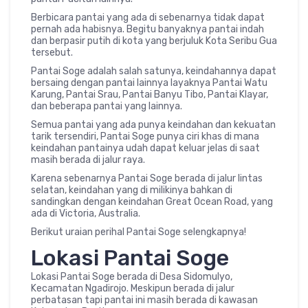
Berbicara pantai yang ada di sebenarnya tidak dapat
pernah ada habisnya. Begitu banyaknya pantai indah
dan berpasir putih di kota yang berjuluk Kota Seribu Gua
tersebut.
Pantai Soge adalah salah satunya, keindahannya dapat
bersaing dengan pantai lainnya layaknya Pantai Watu
Karung, Pantai Srau, Pantai Banyu Tibo, Pantai Klayar,
dan beberapa pantai yang lainnya.
Semua pantai yang ada punya keindahan dan kekuatan
tarik tersendiri, Pantai Soge punya ciri khas di mana
keindahan pantainya udah dapat keluar jelas di saat
masih berada di jalur raya.
Karena sebenarnya Pantai Soge berada di jalur lintas
selatan, keindahan yang di milikinya bahkan di
sandingkan dengan keindahan Great Ocean Road, yang
ada di Victoria, Australia.
Berikut uraian perihal Pantai Soge selengkapnya!
Lokasi Pantai Soge
Lokasi Pantai Soge berada di Desa Sidomulyo,
Kecamatan Ngadirojo. Meskipun berada di jalur
perbatasan tapi pantai ini masih berada di kawasan