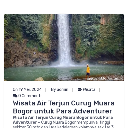
On 19 Mei, 2024
By admin
Wisata
0 Comments
Wisata Air Terjun Curug Muara
Bogor untuk Para Adventurer
Wisata Air Terjun Curug Muara Bogor untuk Para
Adventurer
– Curug Muara Bogor mempunyai tinggi
sekitar 30 mtr. dan juga kedalaman kolamnya sekitar 3