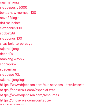
rajamahjong
slot deposit 5000
bonus new member 100
nova88 login
daftar ibcbet
slot bonus 100
sbobet88
slot bonus 100
situs bola terpercaya
rajamahjong
depo 10k
mahjong ways 2
sbotop link
spaceman
slot depo 10k
rajamahjong login
https://www.drjeppson.com/our-services--treatments
https://drjoseroiz.com/especialista/
https://www.drjeppson.com/resources
https://drjoseroiz.com/contacto/