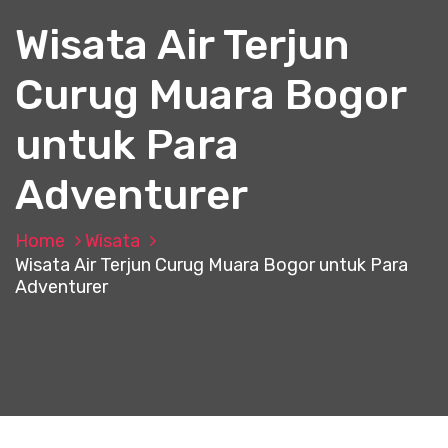
t
Wisata Air Terjun
Curug Muara Bogor
untuk Para
Adventurer
Home
Wisata
Wisata Air Terjun Curug Muara Bogor untuk Para
Adventurer