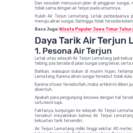
Dan sesudah menyusuri jalan di pinggiran sunga
tidak sama dengan air terjun pada umumnya.
Itulah Air Terjun Lematang. Letak perbedaanya p
menuju aliran sungai. Sehingga tidak tersedia kol
Baca Juga:
Wisata Populer Jawa Timur Tahur
Daya Tarik Air Terjun
1. Pesona Air Terjun
Letak atau wilayah Air Terjun Lematang jadi keku
tebing, pas berada di jalan sungai yang besar, serta
Bahkan, walaupun bukan di musim hujan, terlamp
Lematang. Karena aliran sungai tersebut tidak dulu 
Karena situasi tersebutlah, maka artikel ini diberi j
disentuh.
Apakah para pengunjung kecewa dengan hal terseb
satu kecil saja.
Faktanya, kunjungan ke wilayah Air Terjun Lemata
tersebut meyakinkan bahwa Air Terjun Lematang ga
kekuatan tarik tersendiri.
Air Terjun Lematang miliki tinggi sekitar 40 mete