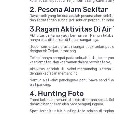
kolam utama pada Air Terjun Lematang. Karena air 
2. Pesona Alam Sekitar
Daya tarik yang ke dua adalah pesona alam sekitar
dan Kedatangan sungai jadi sebuah perpaduan kein
3.Ragam Aktivitas Di Ai
Aktivitas pertama yakni bermain air. Namun tidak s
hanya bisa dijalankan di tepian sungai saja.
Itupun sementara arus air sungai tidak terlampau
dengan Air Terjun Lematang.
Tetapi hanya sampai pada sebuah batu besar yan
keselamatan, dan keamanan dalam berwisata ya…
Aktivitas setelah itu yakni memancing. Karena 
dengan kegiatan memancing.
Namun alat-alat pancingnya perlu bawa sendiri y
alat pancing.
4. Hunting Foto
Trend kekinian menuntut eksis di sarana sosial. 
dapat dibanggakan oleh para pengunjungnya.
Spot terbaik untuk hunting foto adalah di tepian