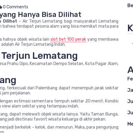
Be
0 Comments
yang Hanya Bisa Dilihat
 Dilihat
– Air Terjun Lematang bagi masyarakat Lematang
K
kan bahwa terdapat pesona alam yang bisa memikat mata para
 halnya objek wisata lain
slot bet 100 perak
yang membawa
g adalah Air Terjun Lematang Indah.
r Terjun Lematang
Desa Prahu Dipo, Kecamatan Dempo Selatan, Kota Pagar Alam,
A
tang
Fe
ang, terkecuali dari Palembang dapat menempuh jarak sekitar
Ja
 jam perjalanan.
, dengan estimasi sementara tempuh sekitar 20 menit. Kondisi
Ju
n view alam sekitar yang terlampau indah.
Ju
tang, dapat melewati objek wisata lainya. Yaitu Taman Bunga,
ng jadi destinasi favorit wisata keluarga di akhir pekan.
Me
njadi berkelok – kelok, dan menurun. Maka, para pengunjung
em.