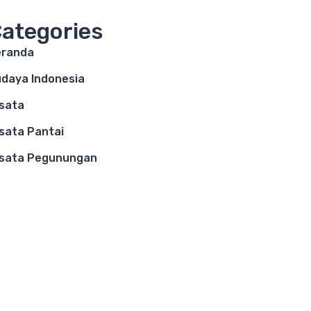
ategories
eranda
daya Indonesia
sata
sata Pantai
sata Pegunungan