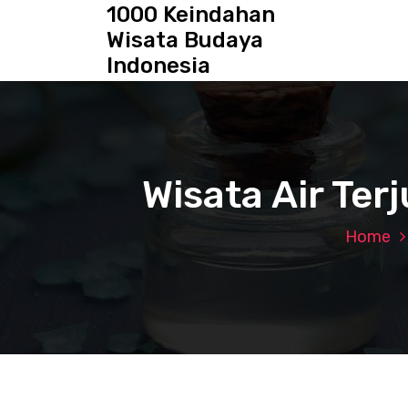
S
1000 Keindahan
k
Wisata Budaya
i
Indonesia
p
t
o
c
o
n
Wisata Air Ter
t
e
n
Home
t