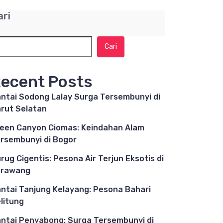
ari
Cari
ecent Posts
ntai Sodong Lalay Surga Tersembunyi di
rut Selatan
een Canyon Ciomas: Keindahan Alam
rsembunyi di Bogor
rug Cigentis: Pesona Air Terjun Eksotis di
arawang
ntai Tanjung Kelayang: Pesona Bahari
litung
ntai Penyabong: Surga Tersembunyi di