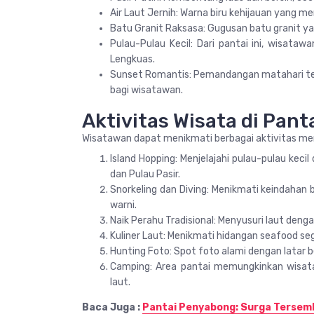
Air Laut Jernih: Warna biru kehijauan yang 
Batu Granit Raksasa: Gugusan batu granit ya
Pulau-Pulau Kecil: Dari pantai ini, wisatawa
Lengkuas.
Sunset Romantis: Pemandangan matahari ter
bagi wisatawan.
Aktivitas Wisata di Pant
Wisatawan dapat menikmati berbagai aktivitas menar
Island Hopping: Menjelajahi pulau-pulau kecil
dan Pulau Pasir.
Snorkeling dan Diving: Menikmati keindahan
warni.
Naik Perahu Tradisional: Menyusuri laut deng
Kuliner Laut: Menikmati hidangan seafood sega
Hunting Foto: Spot foto alami dengan latar be
Camping: Area pantai memungkinkan wisat
laut.
Baca Juga :
Pantai Penyabong: Surga Tersemb