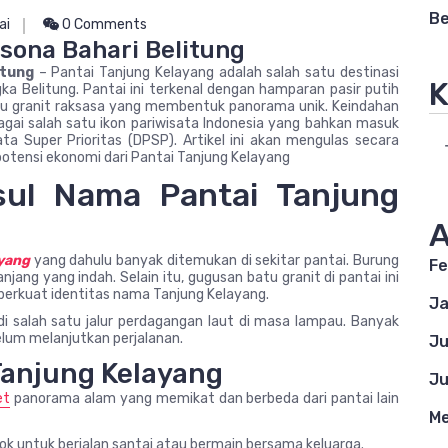
Be
ai
0 Comments
sona Bahari Belitung
itung
– Pantai Tanjung Kelayang adalah salah satu destinasi
K
ka Belitung. Pantai ini terkenal dengan hamparan pasir putih
 batu granit raksasa yang membentuk panorama unik. Keindahan
gai salah satu ikon pariwisata Indonesia yang bahkan masuk
ta Super Prioritas (DPSP). Artikel ini akan mengulas secara
a potensi ekonomi dari Pantai Tanjung Kelayang
sul Nama Pantai Tanjung
A
yang
yang dahulu banyak ditemukan di sekitar pantai. Burung
Fe
jang yang indah. Selain itu, gugusan batu granit di pantai ini
erkuat identitas nama Tanjung Kelayang.
Ja
jadi salah satu jalur perdagangan laut di masa lampau. Banyak
belum melanjutkan perjalanan.
Ju
Tanjung Kelayang
Ju
et
panorama alam yang memikat dan berbeda dari pantai lain
Me
cok untuk berjalan santai atau bermain bersama keluarga.