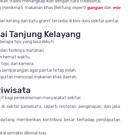
nkan tradisi menangkap ikan dengan cara tradisional.
isa menikmati makanan khas Belitung seperti
gangan
dan
mie
ri kerang dan batu granit tersedia di kios-kios sekitar pantai.
ai Tanjung Kelayang
rapa tips yang bisa diikuti:
dari teriknya matahari.
dan hemat waktu.
 topi, dan kamera.
sembarangan agar pantai tetap indah.
empatan mencicipi makanan khas daerah.
riwisata
if bagi perekonomian masyarakat sekitar.
i sektor pariwisata, seperti restoran, penginapan, dan jasa
datang memberikan kontribusi besar terhadap pendapatan
kal semakin dikenal luas.