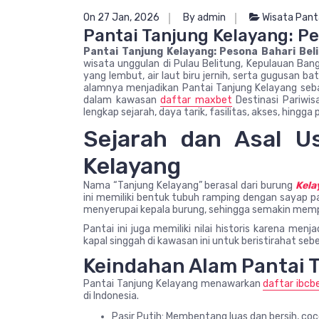
On 27 Jan, 2026
By admin
Wisata Pant
Pantai Tanjung Kelayang: Pe
Pantai Tanjung Kelayang: Pesona Bahari Bel
wisata unggulan di Pulau Belitung, Kepulauan Bang
yang lembut, air laut biru jernih, serta gugusan
alamnya menjadikan Pantai Tanjung Kelayang seba
dalam kawasan
daftar maxbet
Destinasi Pariwisa
lengkap sejarah, daya tarik, fasilitas, akses, hingg
Sejarah dan Asal U
Kelayang
Nama “Tanjung Kelayang” berasal dari burung
Kela
ini memiliki bentuk tubuh ramping dengan sayap pan
menyerupai kepala burung, sehingga semakin memp
Pantai ini juga memiliki nilai historis karena men
kapal singgah di kawasan ini untuk beristirahat se
Keindahan Alam Pantai 
Pantai Tanjung Kelayang menawarkan
daftar ibcb
di Indonesia.
Pasir Putih: Membentang luas dan bersih, co