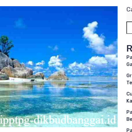
C
R
Pa
Ga
Gr
Te
Cu
K
Pa
Be
Pa