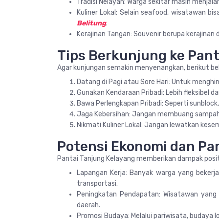
Tradisi Nelayan: Warga sekitar masih menjala
Kuliner Lokal: Selain seafood, wisatawan b
Belitung
.
Kerajinan Tangan: Souvenir berupa kerajinan da
Tips Berkunjung ke Pant
Agar kunjungan semakin menyenangkan, berikut bebe
Datang di Pagi atau Sore Hari: Untuk menghin
Gunakan Kendaraan Pribadi: Lebih fleksibel 
Bawa Perlengkapan Pribadi: Seperti sunblock,
Jaga Kebersihan: Jangan membuang sampah 
Nikmati Kuliner Lokal: Jangan lewatkan kes
Potensi Ekonomi dan Pa
Pantai Tanjung Kelayang memberikan dampak posit
Lapangan Kerja: Banyak warga yang bekerja d
transportasi.
Peningkatan Pendapatan: Wisatawan yang 
daerah.
Promosi Budaya: Melalui pariwisata, budaya lo