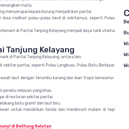
menenangkan mata.
C
ng menyerupai kepala burung menjadi ikon pantai.
n bisa melihat pulau-pulau kecil di sekitarnya, seperti Pulau
B
benam di Pantai Tanjung Kelayang menjadi daya tarik utama
Bu
Wi
ai Tanjung Kelayang
Wi
ik di Pantai Tanjung Kelayang, antara lain:
 di sekitar pantai, seperti Pulau Lengkuas, Pulau Batu Berlayar,
Wi
 bawah laut dengan terumbu karang dan ikan tropis berwarna-
an perahu nelayan yang khas.
r di restoran sekitar pantai.
lakang batu granit dan laut biru.
awan untuk mendirikan tenda dan menikmati malam di tepi
unyi di Belitung Selatan