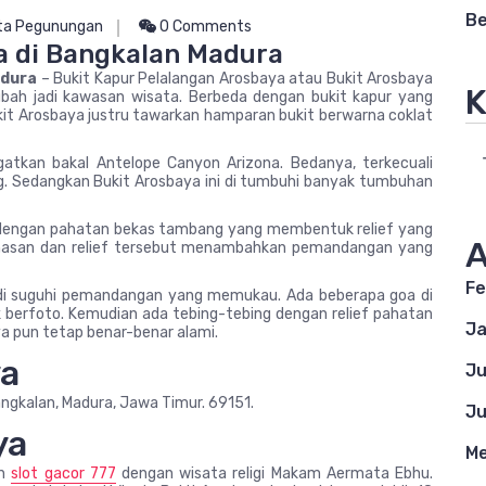
Be
ta Pegunungan
0 Comments
a di Bangkalan Madura
adura
– Bukit Kapur Pelalangan Arosbaya atau Bukit Arosbaya
K
bah jadi kawasan wisata. Berbeda dengan bukit kapur yang
kit Arosbaya justru tawarkan hamparan bukit berwarna coklat
atkan bakal Antelope Canyon Arizona. Bedanya, terkecuali
g. Sedangkan Bukit Arosbaya ini di tumbuhi banyak tumbuhan
i dengan pahatan bekas tambang yang membentuk relief yang
A
masan dan relief tersebut menambahkan pemandangan yang
Fe
 di suguhi pemandangan yang memukau. Ada beberapa goa di
k berfoto. Kemudian ada tebing-tebing dengan relief pahatan
Ja
a pun tetap benar-benar alami.
ya
Ju
gkalan, Madura, Jawa Timur. 69151.
Ju
ya
Me
an
slot gacor 777
dengan wisata religi Makam Aermata Ebhu.