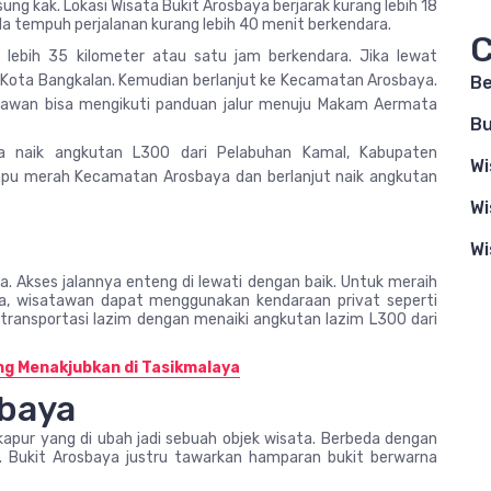
ng kak. Lokasi Wisata Bukit Arosbaya berjarak kurang lebih 18
la tempuh perjalanan kurang lebih 40 menit berkendara.
C
lebih 35 kilometer atau satu jam berkendara. Jika lewat
 Kota Bangkalan. Kemudian berlanjut ke Kecamatan Arosbaya.
B
tawan bisa mengikuti panduan jalur menuju Makam Aermata
Bu
 naik angkutan L300 dari Pelabuhan Kamal, Kabupaten
Wi
ampu merah Kecamatan Arosbaya dan berlanjut naik angkutan
Wi
Wi
. Akses jalannya enteng di lewati dengan baik. Untuk meraih
a, wisatawan dapat menggunakan kendaraan privat seperti
ransportasi lazim dengan menaiki angkutan lazim L300 dari
g Menakjubkan di Tasikmalaya
sbaya
pur yang di ubah jadi sebuah objek wisata. Berbeda dengan
 Bukit Arosbaya justru tawarkan hamparan bukit berwarna