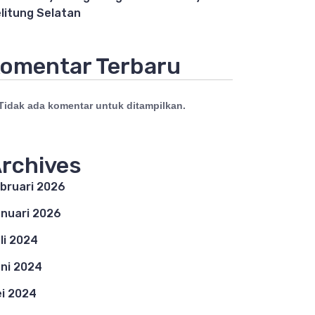
litung Selatan
omentar Terbaru
Tidak ada komentar untuk ditampilkan.
rchives
bruari 2026
nuari 2026
li 2024
ni 2024
i 2024