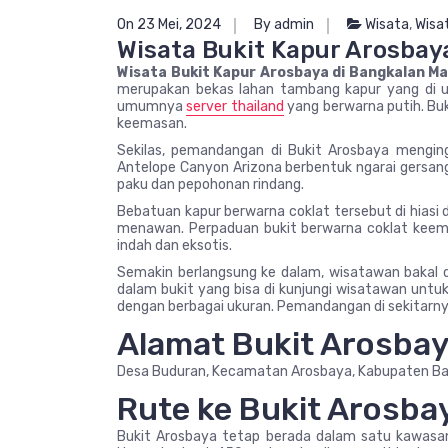
On 23 Mei, 2024
By admin
Wisata
,
Wisa
Wisata Bukit Kapur Arosbay
Wisata Bukit Kapur Arosbaya di Bangkalan M
merupakan bekas lahan tambang kapur yang di u
umumnya
server thailand
yang berwarna putih. Bu
keemasan.
Sekilas, pemandangan di Bukit Arosbaya menging
Antelope Canyon Arizona berbentuk ngarai gersan
paku dan pepohonan rindang.
Bebatuan kapur berwarna coklat tersebut di hias
menawan. Perpaduan bukit berwarna coklat kee
indah dan eksotis.
Semakin berlangsung ke dalam, wisatawan bakal
dalam bukit yang bisa di kunjungi wisatawan untu
dengan berbagai ukuran. Pemandangan di sekitarny
Alamat Bukit Arosba
Desa Buduran, Kecamatan Arosbaya, Kabupaten Ban
Rute ke Bukit Arosba
Bukit Arosbaya tetap berada dalam satu kawas