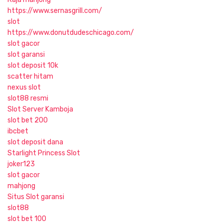
https://www.sernasgrill.com/
slot
https://www.donutdudeschicago.com/
slot gacor
slot garansi
slot deposit 10k
scatter hitam
nexus slot
slot88 resmi
Slot Server Kamboja
slot bet 200
ibcbet
slot deposit dana
Starlight Princess Slot
joker123
slot gacor
mahjong
Situs Slot garansi
slot88
slot bet 100