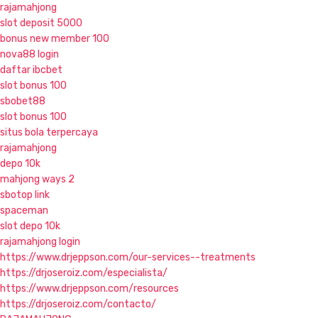
rajamahjong
slot deposit 5000
bonus new member 100
nova88 login
daftar ibcbet
slot bonus 100
sbobet88
slot bonus 100
situs bola terpercaya
rajamahjong
depo 10k
mahjong ways 2
sbotop link
spaceman
slot depo 10k
rajamahjong login
https://www.drjeppson.com/our-services--treatments
https://drjoseroiz.com/especialista/
https://www.drjeppson.com/resources
https://drjoseroiz.com/contacto/