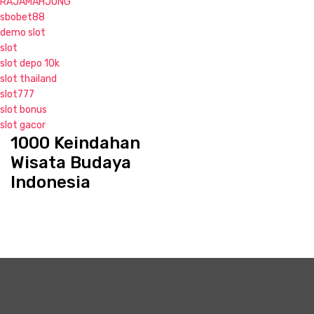
RAJAMAHJONG
sbobet88
demo slot
slot
slot depo 10k
slot thailand
slot777
slot bonus
slot gacor
1000 Keindahan
S
k
Wisata Budaya
i
Indonesia
p
t
o
c
o
n
t
e
n