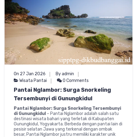
On 27 Jan 2026
By admin
Wisata Pantai
0 Comments
Pantai Nglambor: Surga Snorkeling
Tersembunyi di Gunungkidul
Pantai Nglambor: Surga Snorkeling Tersembunyi
di Gunungkidul
– Pantai Nglambor adalah salah satu
destinasi wisata bahari yang terletak di Kabupaten
Gunungkidul, Yogyakarta. Berbeda dengan pantai lain di
pesisir selatan Jawa yang terkenal dengan ombak
besar, Pantai Nglambor justru memiliki karakter unik