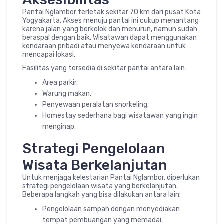
Pantai Nglambor terletak sekitar 70 km dari pusat Kota
Yogyakarta. Akses menuju pantai ini cukup menantang
karena jalan yang berkelok dan menurun, namun sudah
beraspal dengan baik. Wisatawan dapat menggunakan
kendaraan pribadi atau menyewa kendaraan untuk
mencapai lokasi.
Fasilitas yang tersedia di sekitar pantai antara lain:
Area parkir.
Warung makan.
Penyewaan peralatan snorkeling.
Homestay sederhana bagi wisatawan yang ingin
menginap.
Strategi Pengelolaan
Wisata Berkelanjutan
Untuk menjaga kelestarian Pantai Nglambor, diperlukan
strategi pengelolaan wisata yang berkelanjutan.
Beberapa langkah yang bisa dilakukan antara lain:
Pengelolaan sampah dengan menyediakan
tempat pembuangan yang memadai.