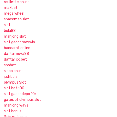
roullette online
maxbet
mega wheel
spaceman slot
slot
bola88
mahjong slot
slot gacor maxwin
baccarat online
daftar nova88
daftar ibcbet
sbobet
sicbo online
judi bola
olympus Slot
slot bet 100
slot gacor depo 10k
gates of olympus slot
mahjong ways
slot bonus
Raja mahjong