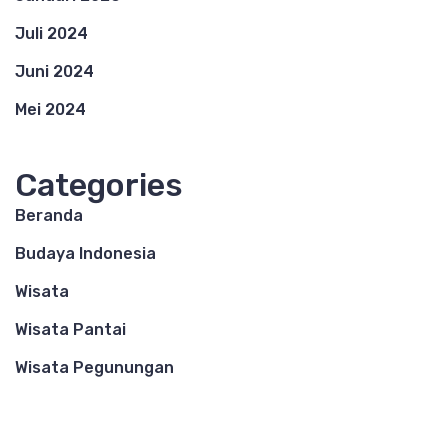
Juli 2024
Juni 2024
Mei 2024
Categories
Beranda
Budaya Indonesia
Wisata
Wisata Pantai
Wisata Pegunungan