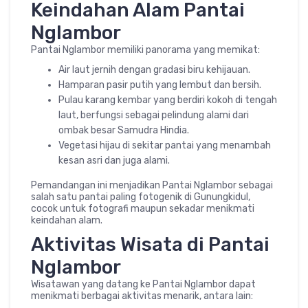
Keindahan Alam Pantai
Nglambor
Pantai Nglambor memiliki panorama yang memikat:
Air laut jernih dengan gradasi biru kehijauan.
Hamparan pasir putih yang lembut dan bersih.
Pulau karang kembar yang berdiri kokoh di tengah
laut, berfungsi sebagai pelindung alami dari
ombak besar Samudra Hindia.
Vegetasi hijau di sekitar pantai yang menambah
kesan asri dan juga alami.
Pemandangan ini menjadikan Pantai Nglambor sebagai
salah satu pantai paling fotogenik di Gunungkidul,
cocok untuk fotografi maupun sekadar menikmati
keindahan alam.
Aktivitas Wisata di Pantai
Nglambor
Wisatawan yang datang ke Pantai Nglambor dapat
menikmati berbagai aktivitas menarik, antara lain: