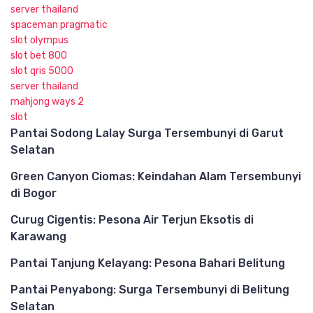
server thailand
spaceman pragmatic
slot olympus
slot bet 800
slot qris 5000
server thailand
mahjong ways 2
slot
Pantai Sodong Lalay Surga Tersembunyi di Garut
Selatan
Green Canyon Ciomas: Keindahan Alam Tersembunyi
di Bogor
Curug Cigentis: Pesona Air Terjun Eksotis di
Karawang
Pantai Tanjung Kelayang: Pesona Bahari Belitung
Pantai Penyabong: Surga Tersembunyi di Belitung
Selatan