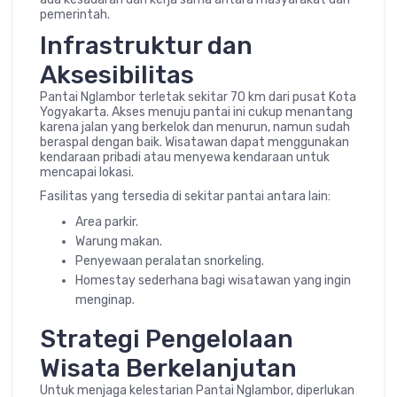
pemerintah.
Infrastruktur dan
Aksesibilitas
Pantai Nglambor terletak sekitar 70 km dari pusat Kota
Yogyakarta. Akses menuju pantai ini cukup menantang
karena jalan yang berkelok dan menurun, namun sudah
beraspal dengan baik. Wisatawan dapat menggunakan
kendaraan pribadi atau menyewa kendaraan untuk
mencapai lokasi.
Fasilitas yang tersedia di sekitar pantai antara lain:
Area parkir.
Warung makan.
Penyewaan peralatan snorkeling.
Homestay sederhana bagi wisatawan yang ingin
menginap.
Strategi Pengelolaan
Wisata Berkelanjutan
Untuk menjaga kelestarian Pantai Nglambor, diperlukan