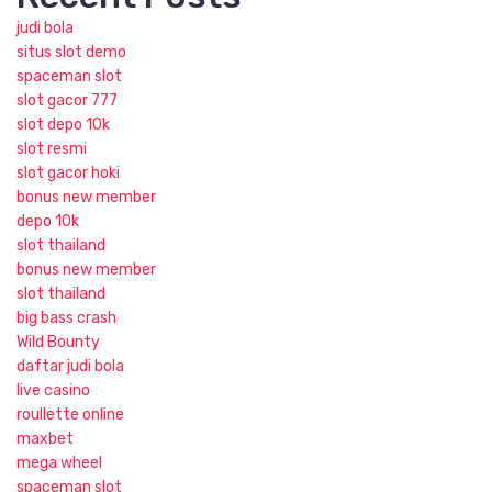
judi bola
situs slot demo
spaceman slot
slot gacor 777
slot depo 10k
slot resmi
slot gacor hoki
bonus new member
depo 10k
slot thailand
bonus new member
slot thailand
big bass crash
Wild Bounty
daftar judi bola
live casino
roullette online
maxbet
mega wheel
spaceman slot