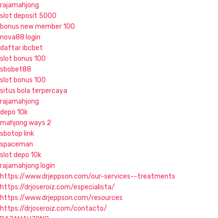
rajamahjong
slot deposit 5000
bonus new member 100
nova88 login
daftar ibcbet
slot bonus 100
sbobet88
slot bonus 100
situs bola terpercaya
rajamahjong
depo 10k
mahjong ways 2
sbotop link
spaceman
slot depo 10k
rajamahjong login
https://www.drjeppson.com/our-services--treatments
https://drjoseroiz.com/especialista/
https://www.drjeppson.com/resources
https://drjoseroiz.com/contacto/