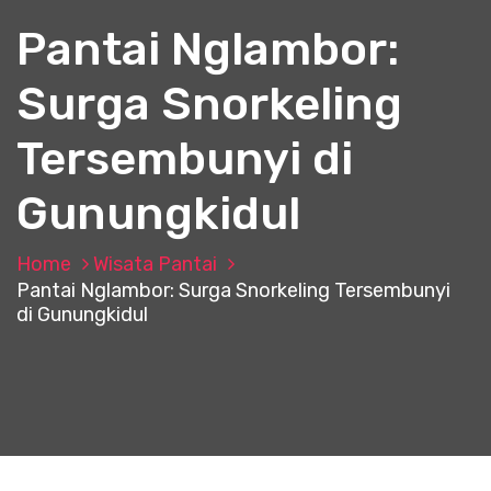
t
Pantai Nglambor:
Surga Snorkeling
Tersembunyi di
Gunungkidul
Home
Wisata Pantai
Pantai Nglambor: Surga Snorkeling Tersembunyi
di Gunungkidul