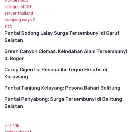
slot bet 800
slot qris 5000
server thailand
mahjong ways 2
slot
Pantai Sodong Lalay Surga Tersembunyi di Garut
Selatan
Green Canyon Ciomas: Keindahan Alam Tersembunyi
di Bogor
Curug Cigentis: Pesona Air Terjun Eksotis di
Karawang
Pantai Tanjung Kelayang: Pesona Bahari Belitung
Pantai Penyabong: Surga Tersembunyi di Belitung
Selatan
slot 10k