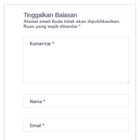
Tinggalkan Balasan
Alamat email Anda tidak akan dipublikasikan.
Ruas yang wajib ditandai
*
Komentar
*
Nama
*
Email
*