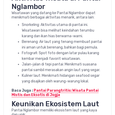
Nglambor
Wisatawan yang datang ke Pantai Nglambor dapat
menikmati berbagai aktivitas menarik, antara lain:
Snorkeling: Aktivitas utama di pantai ini.
Wisatawan bisa melihat keindahan terumbu
karang dan ikan hias berwarna-warni.
Berenang: Air laut yang tenang membuat pantai
ini aman untuk berenang, bahkan bagi pemula.
Fotografi: Spot foto dengan latar pulau karang
kembar menjadi favorit wisatawan.
Jalan-jalan di tepi pantai: Menikmati suasana
pantai sambil merasakan angin laut yang segar.
Kuliner laut: Menikmati hidangan seafood segar
yang disajikan oleh warung-warung lokal.
Baca Juga :
Pantai Parangtritis: Wisata Pantai
Mistis dan Eksotis di Jogja
Keunikan Ekosistem Laut
Pantai Nglambor memiliki ekosistem laut yang kaya
dan unik: