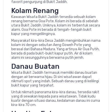
favorit pengunjung di Bukit Jaddih.
Kolam Renang
Kawasan Wisata Bukit Jaddih tersedia sebuah kolam
renang bernama Goa Pote. Kolam ini berada di sebelah
utara Bukit Jaddih. Uniknya, kolam ini terbentuk secara
alami. Goa Pote ini berada di tengah-tengah bukit
kapur yang mengelilinginya.
Masyarakat kira-kira Desa Jaddih mengimbuhkan nama
kolam ini dengan sebutan Aeng Goweh Pote yang
berasal dari Bahasa Madura. Yang artinya Air Gua Putih,
berada di pada bukit-bukit kapur putih. Air di kolam
alami ini sesungguhnya berwarna putih jernih.
Danau Buatan
Wisata Bukit Jaddih termasuk memiliki danau buatan
dengan air berwarna hijau. Di sini wisatawan dapat
nikmati spot yang indah. Sebuah danau yang di kelilingi
bukit kapur yang terpahat.
Untuk nikmati panorama kira-kira danau, tersedia rakit
yang di sewakan kepada para wisatawan. Tidak kudu
kuatir dengan situasi danau, kedalaman danau ini cuma
kira-kira 70 cm.