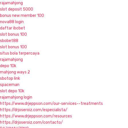
rajamahjong
slot deposit 5000
bonus new member 100
nova88 login
daftar ibcbet
slot bonus 100
sbobet88
slot bonus 100
situs bola terpercaya
rajamahjong
depo 10k
mahjong ways 2
sbotop link
spaceman
slot depo 10k
rajamahjong login
https://www.drjeppson.com/our-services--treatments
https://drjoseroiz.com/especialista/
https://www.drjeppson.com/resources
https://drjoseroiz.com/contacto/