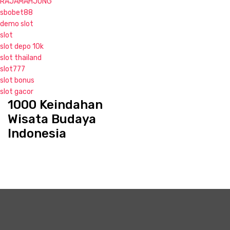
RAJAMAHJONG
sbobet88
demo slot
slot
slot depo 10k
slot thailand
slot777
slot bonus
slot gacor
1000 Keindahan
S
k
Wisata Budaya
i
Indonesia
p
t
o
c
o
n
t
e
n