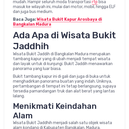
mudah. Hampir seluruh moda transportasi
rtp
bisa
masuk ke wilayah ini, mulai dari motor, mobil, hingga ELF
dan juga bus medium.
Baca Juga:
Wisata Bukit Kapur Arosbaya di
Bangkalan Madura
Ada Apa di Wisata Bukit
Jaddhih
Wisata Bukit Jaddih di Bangkalan Madura merupakan
tambang kapur yang di ubah menjadi tempat wisata
dan layak untuk di kunjungi. Bukit Jaddih menawarkan
panorama yang luar biasa.
Bukit tambang kapur ini di gali dan juga di buka untuk
menghadirkan panorama buatan yang indah. Uniknya,
pertambangan di tempat ini tetap berlangsung, supaya
tersedia pamandangan truk dan alat berat yang lantas
lalang.
Menikmati Keindahan
Alam
Wisata Bukit Jaddhih menjadi salah satu objek wisata
alam kondang di Kabupaten Bangkalan, Madura.