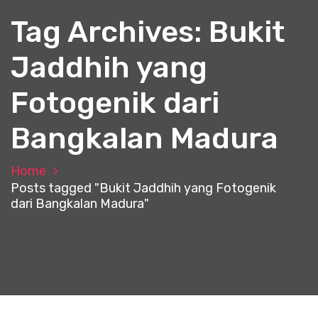
t
Tag Archives: Bukit
Jaddhih yang
Fotogenik dari
Bangkalan Madura
Home
Posts tagged "Bukit Jaddhih yang Fotogenik
dari Bangkalan Madura"