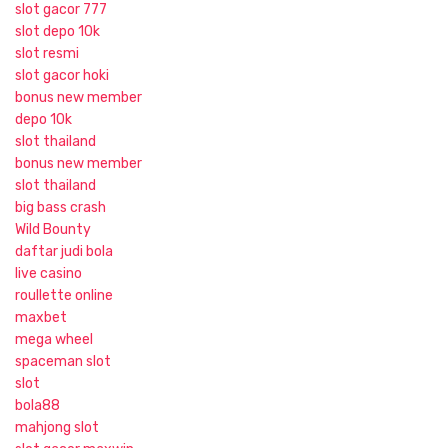
slot gacor 777
slot depo 10k
slot resmi
slot gacor hoki
bonus new member
depo 10k
slot thailand
bonus new member
slot thailand
big bass crash
Wild Bounty
daftar judi bola
live casino
roullette online
maxbet
mega wheel
spaceman slot
slot
bola88
mahjong slot