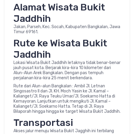
Alamat Wisata Bukit
Jaddhih
Jakan, Parseh, Kec. Socah, Kabupaten Bangkalan, Jawa
Timur 69161.
Rute ke Wisata Bukit
Jaddhih
Lokasi Wisata Bukit Jaddhih letaknya tidak benar-benar
jauh pusat kota. Berjarak kira-kira 10 kilometer dari
Alun-Alun Arek Bangkalan. Dengan pas tempuh
perjalanan kira-kira 25 menit berkendara.
Rute dari Alun-alun Bangkalan : Ambil Jl. Letnan
Singosastro II dan Jl. KH. Moch Yasin ke Jl. Kamal –
Kalianget/Jl. Raya Teuku Umar/Jl. Soekarno Hatta di
Kemayoran. Lanjutkan untuk mengikuti Jl. Kamal –
Kalianget/Jl. Soekarno Hatta. Tetap di Jl. Raya
Bilaporah hingga hingga ke target Wisata Bukit Jaddhih.
Transportasi
Akses jalur menuju Wisata Bukit Jagghih ini terbilang