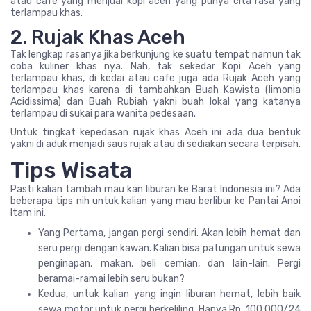
atau cafe yang menjual kopi aceh yang punya cita rasa yang
terlampau khas.
2. Rujak Khas Aceh
Tak lengkap rasanya jika berkunjung ke suatu tempat namun tak
coba kuliner khas nya. Nah, tak sekedar Kopi Aceh yang
terlampau khas, di kedai atau cafe juga ada Rujak Aceh yang
terlampau khas karena di tambahkan Buah Kawista (limonia
Acidissima) dan Buah Rubiah yakni buah lokal yang katanya
terlampau di sukai para wanita pedesaan.
Untuk tingkat kepedasan rujak khas Aceh ini ada dua bentuk
yakni di aduk menjadi saus rujak atau di sediakan secara terpisah.
Tips Wisata
Pasti kalian tambah mau kan liburan ke Barat Indonesia ini? Ada
beberapa tips nih untuk kalian yang mau berlibur ke Pantai Anoi
Itam ini.
Yang Pertama, jangan pergi sendiri. Akan lebih hemat dan
seru pergi dengan kawan. Kalian bisa patungan untuk sewa
penginapan, makan, beli cemian, dan lain-lain. Pergi
beramai-ramai lebih seru bukan?
Kedua, untuk kalian yang ingin liburan hemat, lebih baik
sewa motor untuk pergi berkeliling. Hanya Rp. 100.000/24