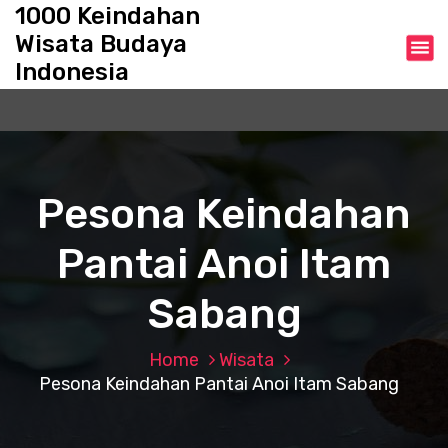
S
1000 Keindahan
k
Wisata Budaya
i
Indonesia
p
t
o
c
o
n
Pesona Keindahan
t
e
Pantai Anoi Itam
n
t
Sabang
Home
Wisata
Pesona Keindahan Pantai Anoi Itam Sabang