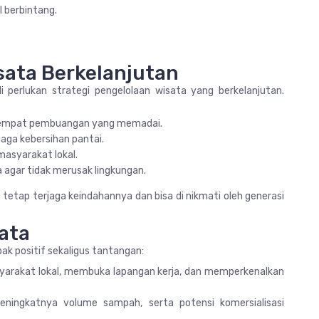
 berbintang.
sata Berkelanjutan
i perlukan strategi pengelolaan wisata yang berkelanjutan.
tempat pembuangan yang memadai.
aga kebersihan pantai.
asyarakat lokal.
 agar tidak merusak lingkungan.
s tetap terjaga keindahannya dan bisa di nikmati oleh generasi
ata
ak positif sekaligus tantangan:
yarakat lokal, membuka lapangan kerja, dan memperkenalkan
meningkatnya volume sampah, serta potensi komersialisasi