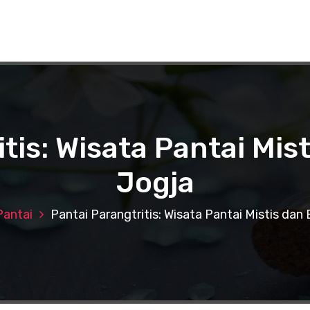
tis: Wisata Pantai Mist
Jogja
Pantai
Pantai Parangtritis: Wisata Pantai Mistis dan 