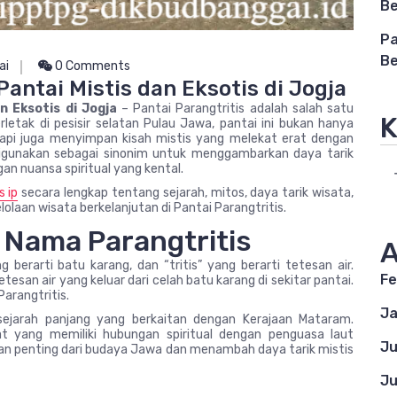
Be
Pa
Be
ai
0 Comments
Pantai Mistis dan Eksotis di Jogja
n Eksotis di Jogja
– Pantai Parangtritis adalah salah satu
K
erletak di pesisir selatan Pulau Jawa, pantai ini bukan hanya
pi juga menyimpan kisah mistis yang melekat erat dengan
digunakan sebagai sinonim untuk menggambarkan daya tarik
n nuansa spiritual yang kental.
 ip
secara lengkap tentang sejarah, mitos, daya tarik wisata,
lolaan wisata berkelanjutan di Pantai Parangtritis.
l Nama Parangtritis
A
 berarti batu karang, dan “tritis” yang berarti tetesan air.
Fe
esan air yang keluar dari celah batu karang di sekitar pantai.
Parangtritis.
Ja
i sejarah panjang yang berkaitan dengan Kerajaan Mataram.
at yang memiliki hubungan spiritual dengan penguasa laut
Ju
bagian penting dari budaya Jawa dan menambah daya tarik mistis
Ju