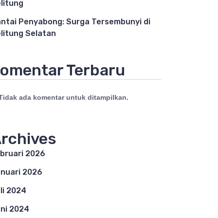
litung
ntai Penyabong: Surga Tersembunyi di
litung Selatan
omentar Terbaru
Tidak ada komentar untuk ditampilkan.
rchives
bruari 2026
nuari 2026
li 2024
ni 2024