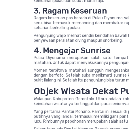
keindahan pulau dari sudut mana saja.
3. Ragam Keseruan
Ragam keseruan pas berada di Pulau Diyonumo s
seru, bisa termasuk memancing dan membakar rup
seharian berkeliling pulau.
Pengunjung wajib melihat sendiri keindahan bawah l
penyewaan peralatan diving maupun snorkeling.
4. Mengejar Sunrise
Pulau Diyonumo merupakan salah satu tempat
matahari. Untuk dapat menyaksikannya pengunjung bi
Momen terbitnya matahari sungguh mengesankan
dengan berfoto. Setelah suka menikmati sunrise 
bukit ilalang ini. Setelah itu pengunjung bisa turun 
Objek Wisata Dekat P
Walaupun Kabupaten Gorontalo Utara adalah kabu
keindahan wisatanya tertinggal dari para seniornya.
Yang pertama Pantai Monano. Pantai ini sesuai di 
putihnya yang landai, termasuk memiliki garis pant
lucu. Rimbunnya pepohonan merupakan salah satu en