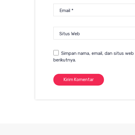
Email
*
Situs Web
Simpan nama, email, dan situs web
berikutnya.