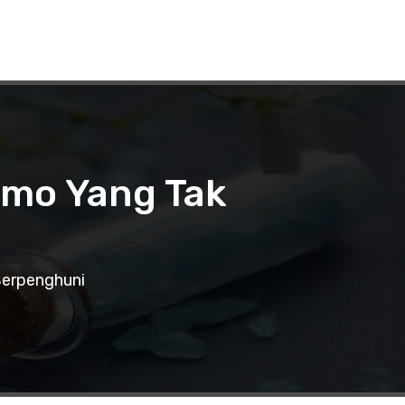
umo Yang Tak
Berpenghuni