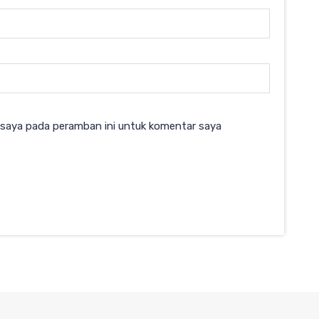
 saya pada peramban ini untuk komentar saya