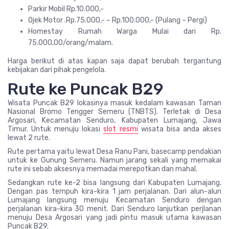
Parkir Mobil Rp.10.000,-
Ojek Motor .Rp.75.000,- – Rp.100.000,- (Pulang – Pergi)
Homestay Rumah Warga Mulai dari Rp.
75.000,00/orang/malam.
Harga berikut di atas kapan saja dapat berubah tergantung
kebijakan dari pihak pengelola.
Rute ke Puncak B29
Wisata Puncak B29 lokasinya masuk kedalam kawasan Taman
Nasional Bromo Tengger Semeru (TNBTS). Terletak di Desa
Argosari, Kecamatan Senduro, Kabupaten Lumajang, Jawa
Timur. Untuk menuju lokasi
slot resmi
wisata bisa anda akses
lewat 2 rute.
Rute pertama yaitu lewat Desa Ranu Pani, basecamp pendakian
untuk ke Gunung Semeru. Namun jarang sekali yang memakai
rute ini sebab aksesnya memadai merepotkan dan mahal.
Sedangkan rute ke-2 bisa langsung dari Kabupaten Lumajang.
Dengan pas tempuh kira-kira 1 jam perjalanan. Dari alun-alun
Lumajang langsung menuju Kecamatan Senduro dengan
perjalanan kira-kira 30 menit. Dari Senduro lanjutkan perjlanan
menuju Desa Argosari yang jadi pintu masuk utama kawasan
Puncak B29.