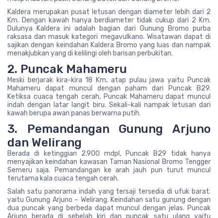
Kaldera merupakan pusat letusan dengan diameter lebih dari 2
Km. Dengan kawah hanya berdiameter tidak cukup dari 2 Km.
Dulunya Kaldera ini adalah bagian dari Gunung Bromo purba
raksasa dan masuk kategori megavulkano. Wisatawan dapat di
sajikan dengan keindahan Kaldera Bromo yang luas dan nampak
menakjubkan yang di kelilingi oleh barisan perbukitan.
2. Puncak Mahameru
Meski berjarak kira-kira 18 Km, atap pulau jawa yaitu Puncak
Mahameru dapat muncul dengan paham dari Puncak B29.
Ketiksa cuaca tengah cerah, Puncak Mahameru dapat muncul
indah dengan latar langit biru. Sekali-kali nampak letusan dari
kawah berupa awan panas berwarna putih.
3. Pemandangan Gunung Arjuno
dan Welirang
Berada di ketinggian 2.900 mdpl, Puncak B29 tidak hanya
menyajikan keindahan kawasan Taman Nasional Bromo Tengger
Semeru saja. Pemandangan ke arah jauh pun turut muncul
terutama kala cuaca tengah cerah.
Salah satu panorama indah yang tersaji tersedia di ufuk barat.
yaitu Gunung Arjuno – Welirang. Keindahan satu gunung dengan
dua puncak yang berbeda dapat muncul dengan jelas. Puncak
Arjuno berada di sebelah kiri dan puncak satu ulang yaitu