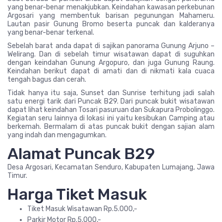
yang benar-benar menakjubkan. Keindahan kawasan perkebunan
Argosari yang membentuk barisan pegunungan Mahameru.
Lautan pasir Gunung Bromo beserta puncak dan kalderanya
yang benar-benar terkenal.
Sebelah barat anda dapat di sajikan panorama Gunung Arjuno –
Welirang. Dan di sebelah timur wisatawan dapat di suguhkan
dengan keindahan Gunung Argopuro, dan juga Gunung Raung.
Keindahan berikut dapat di amati dan di nikmati kala cuaca
tengah bagus dan cerah.
Tidak hanya itu saja, Sunset dan Sunrise terhitung jadi salah
satu energi tarik dari Puncak B29. Dari puncak bukit wisatawan
dapat lihat keindahan Tosari pasuruan dan Sukapura Probolinggo.
Kegiatan seru lainnya di lokasi ini yaitu kesibukan Camping atau
berkemah. Bermalam di atas puncak bukit dengan sajian alam
yang indah dan mengagumkan.
Alamat Puncak B29
Desa Argosari, Kecamatan Senduro, Kabupaten Lumajang, Jawa
Timur.
Harga Tiket Masuk
Tiket Masuk Wisatawan Rp.5.000,-
Parkir Motor Rp.5.000,-