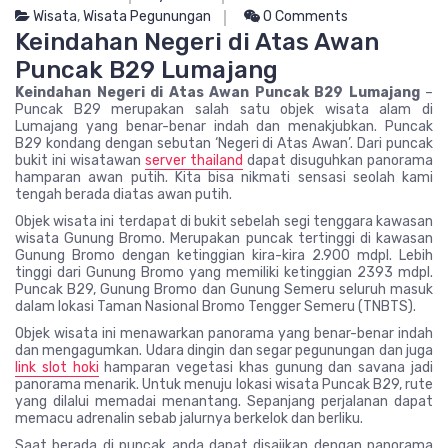
Wisata
,
Wisata Pegunungan
0 Comments
Keindahan Negeri di Atas Awan
Puncak B29 Lumajang
Keindahan Negeri di Atas Awan Puncak B29 Lumajang
–
Puncak B29 merupakan salah satu objek wisata alam di
Lumajang yang benar-benar indah dan menakjubkan. Puncak
B29 kondang dengan sebutan ‘Negeri di Atas Awan’. Dari puncak
bukit ini wisatawan
server thailand
dapat disuguhkan panorama
hamparan awan putih. Kita bisa nikmati sensasi seolah kami
tengah berada diatas awan putih.
Objek wisata ini terdapat di bukit sebelah segi tenggara kawasan
wisata Gunung Bromo. Merupakan puncak tertinggi di kawasan
Gunung Bromo dengan ketinggian kira-kira 2.900 mdpl. Lebih
tinggi dari Gunung Bromo yang memiliki ketinggian 2393 mdpl.
Puncak B29, Gunung Bromo dan Gunung Semeru seluruh masuk
dalam lokasi Taman Nasional Bromo Tengger Semeru (TNBTS).
Objek wisata ini menawarkan panorama yang benar-benar indah
dan mengagumkan. Udara dingin dan segar pegunungan dan juga
link slot hoki
hamparan vegetasi khas gunung dan savana jadi
panorama menarik. Untuk menuju lokasi wisata Puncak B29, rute
yang dilalui memadai menantang. Sepanjang perjalanan dapat
memacu adrenalin sebab jalurnya berkelok dan berliku.
Saat berada di puncak anda dapat disajikan dengan panorama