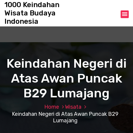
S
1000 Keindahan
k
Wisata Budaya
i
Indonesia
p
t
o
c
o
n
Keindahan Negeri di
t
e
Atas Awan Puncak
n
t
B29 Lumajang
Home
Wisata
Keindahan Negeri di Atas Awan Puncak B29
Lumajang