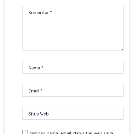
Komentar
*
Nama
*
Email
*
Situs Web
Simpan nama, email, dan situs web saya