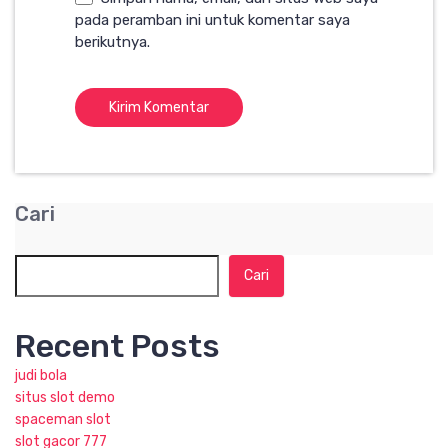
pada peramban ini untuk komentar saya
berikutnya.
Cari
Cari
Recent Posts
judi bola
situs slot demo
spaceman slot
slot gacor 777