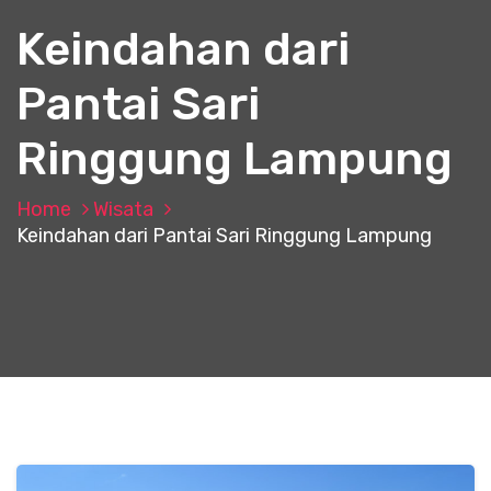
t
Keindahan dari
Pantai Sari
Ringgung Lampung
Home
Wisata
Keindahan dari Pantai Sari Ringgung Lampung