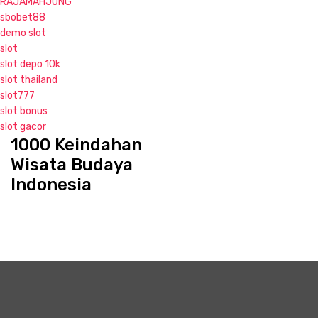
RAJAMAHJONG
sbobet88
demo slot
slot
slot depo 10k
slot thailand
slot777
slot bonus
slot gacor
1000 Keindahan
S
k
Wisata Budaya
i
Indonesia
p
t
o
c
o
n
t
e
n