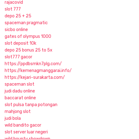
rajacovid
slot 777
depo 25 + 25
spaceman pragmatic
sicbo online
gates of olympus 1000
slot deposit 10k
depo 25 bonus 25 to 5x
slot777 gacor
https://ppdbsmkn7plg.com/
https://kemenagmanggarai.info/
https://kejari-surakarta.com/
spaceman slot
judi dadu online
baccarat online
slot pulsa tanpa potongan
mahjong slot
judi bola
wild bandito gacor
slot server luar negeri
wild bounty showdown