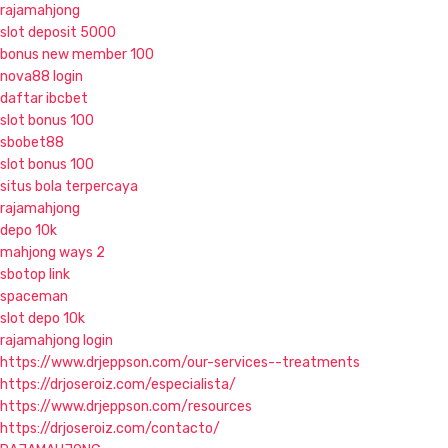
rajamahjong
slot deposit 5000
bonus new member 100
nova88 login
daftar ibcbet
slot bonus 100
sbobet88
slot bonus 100
situs bola terpercaya
rajamahjong
depo 10k
mahjong ways 2
sbotop link
spaceman
slot depo 10k
rajamahjong login
https://www.drjeppson.com/our-services--treatments
https://drjoseroiz.com/especialista/
https://www.drjeppson.com/resources
https://drjoseroiz.com/contacto/