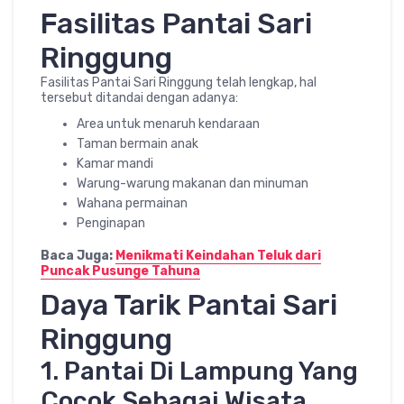
Fasilitas Pantai Sari
Ringgung
Fasilitas Pantai Sari Ringgung telah lengkap, hal
tersebut ditandai dengan adanya:
Area untuk menaruh kendaraan
Taman bermain anak
Kamar mandi
Warung-warung makanan dan minuman
Wahana permainan
Penginapan
Baca Juga:
Menikmati Keindahan Teluk dari
Puncak Pusunge Tahuna
Daya Tarik Pantai Sari
Ringgung
1. Pantai Di Lampung Yang
Cocok Sebagai Wisata