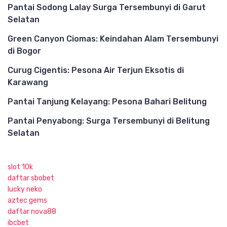
Pantai Sodong Lalay Surga Tersembunyi di Garut
Selatan
Green Canyon Ciomas: Keindahan Alam Tersembunyi
di Bogor
Curug Cigentis: Pesona Air Terjun Eksotis di
Karawang
Pantai Tanjung Kelayang: Pesona Bahari Belitung
Pantai Penyabong: Surga Tersembunyi di Belitung
Selatan
slot 10k
daftar sbobet
lucky neko
aztec gems
daftar nova88
ibcbet