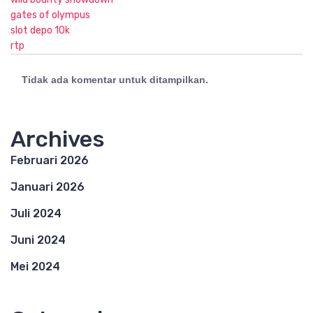
gates of olympus
slot depo 10k
rtp
Tidak ada komentar untuk ditampilkan.
Archives
Februari 2026
Januari 2026
Juli 2024
Juni 2024
Mei 2024