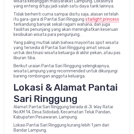
wisata kebanggan masyarakat Lampung. Lokasinya
yang enteng dituju jadi salah satu daya tarik lainnya.
Tidak berhenti cuma sampai disitu saja, alasan setelah
itu gara-gara di Pantai Sari Ringgung
starlight princess
terkandung banyak sekali ragam wahana, dan juga
fasilitas penunjang yang akan meningkatkan keseruan
kesibukan wisata para pengunjung.
Yang paling mutlak ialah bahwa mayoritas spot wisata
yang tersedia di Pantai Sari Ringgung amat sesuai
untuk destinasi wisata keluarga di akhir pekan, atau pas
liburan tiba.
Berikut uraian Pantai Sari Ringgung selengkapnya,
wisata Lampung yang recommended untuk dikunjungi
bareng rombongan anggota keluarga.
Lokasi & Alamat Pantai
Sari Ringgung
Alamat Pantai Sari Ringgung berada di Jl. Way Ratai
No.KM 14, Desa Sidodadi, Kecamatan Teluk Pandan,
Kabupaten Pesawaran, Lampung.
Lokasi Pantai Sari Ringgung kurang lebih 1 jam dari
Bandar Lampung.