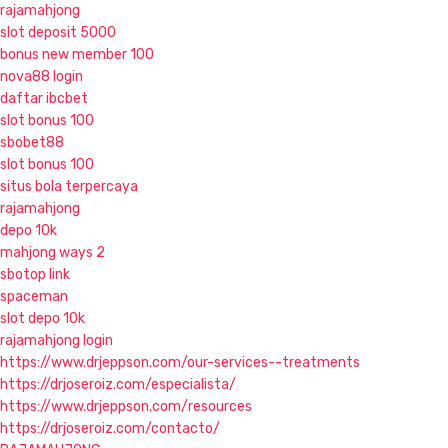
rajamahjong
slot deposit 5000
bonus new member 100
nova88 login
daftar ibcbet
slot bonus 100
sbobet88
slot bonus 100
situs bola terpercaya
rajamahjong
depo 10k
mahjong ways 2
sbotop link
spaceman
slot depo 10k
rajamahjong login
https://www.drjeppson.com/our-services--treatments
https://drjoseroiz.com/especialista/
https://www.drjeppson.com/resources
https://drjoseroiz.com/contacto/