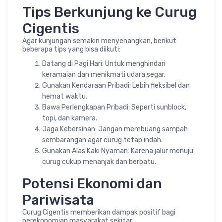
Tips Berkunjung ke Curug
Cigentis
Agar kunjungan semakin menyenangkan, berikut
beberapa tips yang bisa diikuti:
Datang di Pagi Hari: Untuk menghindari
keramaian dan menikmati udara segar.
Gunakan Kendaraan Pribadi: Lebih fleksibel dan
hemat waktu.
Bawa Perlengkapan Pribadi: Seperti sunblock,
topi, dan kamera.
Jaga Kebersihan: Jangan membuang sampah
sembarangan agar curug tetap indah.
Gunakan Alas Kaki Nyaman: Karena jalur menuju
curug cukup menanjak dan berbatu.
Potensi Ekonomi dan
Pariwisata
Curug Cigentis memberikan dampak positif bagi
perekonomian masyarakat sekitar.