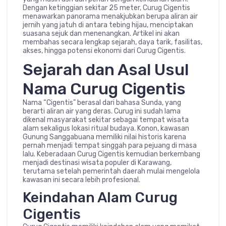
Dengan ketinggian sekitar 25 meter, Curug Cigentis
menawarkan panorama menakjubkan berupa aliran air
jernih yang jatuh di antara tebing hijau, menciptakan
suasana sejuk dan menenangkan. Artikel ini akan
membahas secara lengkap sejarah, daya tarik, fasilitas,
akses, hingga potensi ekonomi dari Curug Cigentis.
Sejarah dan Asal Usul
Nama Curug Cigentis
Nama “Cigentis” berasal dari bahasa Sunda, yang
berarti aliran air yang deras. Curug ini sudah lama
dikenal masyarakat sekitar sebagai tempat wisata
alam sekaligus lokasi ritual budaya. Konon, kawasan
Gunung Sanggabuana memiliki nilai historis karena
pernah menjadi tempat singgah para pejuang di masa
lalu. Keberadaan Curug Cigentis kemudian berkembang
menjadi destinasi wisata populer di Karawang,
terutama setelah pemerintah daerah mulai mengelola
kawasan ini secara lebih profesional.
Keindahan Alam Curug
Cigentis