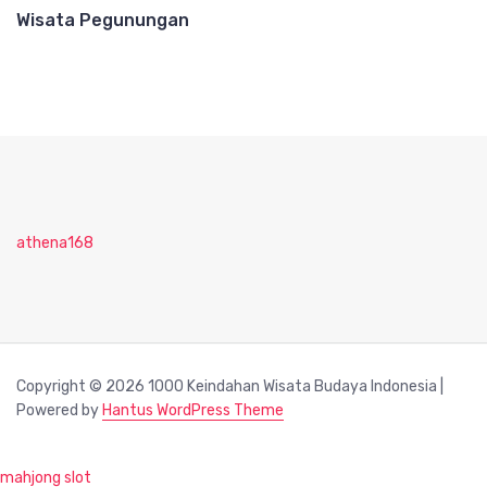
Wisata Pegunungan
athena168
Copyright © 2026 1000 Keindahan Wisata Budaya Indonesia |
Powered by
Hantus WordPress Theme
mahjong slot