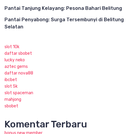
Pantai Tanjung Kelayang: Pesona Bahari Belitung
Pantai Penyabong: Surga Tersembunyi di Belitung
Selatan
slot 10k
daftar sbobet
lucky neko
aztec gems
daftar nova88
ibcbet
slot 5k
slot spaceman
mahjong
sbobet
Komentar Terbaru
bonus new member