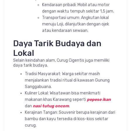
Kendaraan pribadi: Mobil atau motor
dengan waktu tempuh sekitar 1,5 jam.
Transportasi umum: Angkutan lokal
menuju Loji, dilanjutkan dengan ojek
atau kendaraan sewaan.
Daya Tarik Budaya dan
Lokal
Selain keindahan alam, Curug Cigentis juga memiliki
daya tarik budaya.
Tradisi Masyarakat: Warga sekitar masih
menjalankan tradisi ritual di kawasan Gunung
Sanggabuana.
Kuliner Lokal: Wisatawan bisa menikmati
makanan khas Karawang seperti
pepese ikan
dan
nasi tutug oncom
.
Kerajinan Tangan: Souvenir berupa kerajinan dari
bambu dan kayu tersedia di kios-kios sekitar
curug.