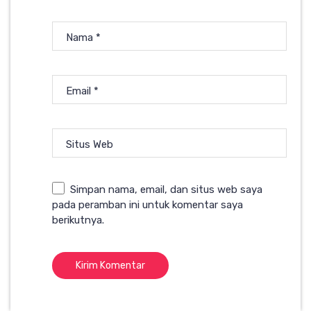
Nama
*
Email
*
Situs Web
Simpan nama, email, dan situs web saya
pada peramban ini untuk komentar saya
berikutnya.