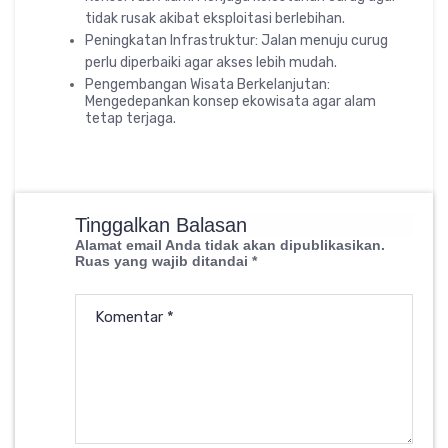
tidak rusak akibat eksploitasi berlebihan.
Peningkatan Infrastruktur: Jalan menuju curug
perlu diperbaiki agar akses lebih mudah.
Pengembangan Wisata Berkelanjutan:
Mengedepankan konsep ekowisata agar alam
tetap terjaga.
Tinggalkan Balasan
Alamat email Anda tidak akan dipublikasikan.
Ruas yang wajib ditandai
*
Komentar
*