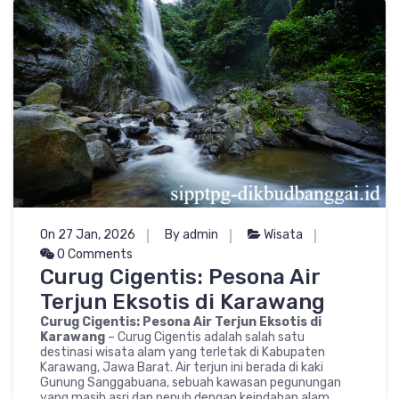
On 27 Jan, 2026
By admin
Wisata
0 Comments
Curug Cigentis: Pesona Air
Terjun Eksotis di Karawang
Curug Cigentis: Pesona Air Terjun Eksotis di
Karawang
– Curug Cigentis adalah salah satu
destinasi wisata alam yang terletak di Kabupaten
Karawang, Jawa Barat. Air terjun ini berada di kaki
Gunung Sanggabuana, sebuah kawasan pegunungan
yang masih asri dan penuh dengan keindahan alam.