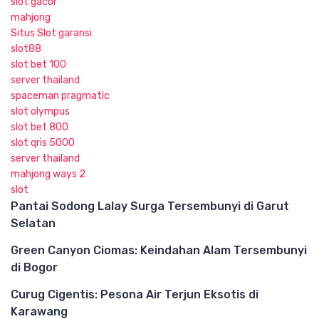
slot gacor
mahjong
Situs Slot garansi
slot88
slot bet 100
server thailand
spaceman pragmatic
slot olympus
slot bet 800
slot qris 5000
server thailand
mahjong ways 2
slot
Pantai Sodong Lalay Surga Tersembunyi di Garut
Selatan
Green Canyon Ciomas: Keindahan Alam Tersembunyi
di Bogor
Curug Cigentis: Pesona Air Terjun Eksotis di
Karawang