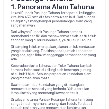
1. Panorama Alam Tahuna
Lokasi Puncak Pusunge Tahuna terdapat di ketinggian
kira-kira 433 mtr. di atas permukaan laut. Dari puncak
selanjutnya menghampar pemandangan alam yang
sang menawan.
Dari wilayah Puncak Pusunge Tahuna nampak
memahami cantik, dan menawannya salah-satu teluk
terindah yang di miliki Indonesia, yaitu Teluk Tahuna.
Di samping teluk, merupakan jalanan untuk kendaraan
yang berlalulalang. Tidaklah padat jumlah kendaraan
yang ada, agar tidak mengganggu pemandangan yang
ada.
Keberadaan kota Tahuna, dan Teluk Tahuna tambah
tampak indah saat di kelilingi oleh beberapa gunung,
atau bukit hijau. Sebuah perpaduan keindahan alam
yang memanjakan mata.
Saat malam tiba, keindahan yang di hidangkan
menawarkan sensasi yang berbeda. Yaitu deretan
lampu kota yang menerangi kawasan teluk.
Di wilayah utama Puncak Pusunge Tahuna terhitung
sangat indah, nyaman, tenang, dan teduh. Terdapat
sebuah restoran yang menawarkan kenikmatan