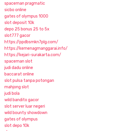
spaceman pragmatic
sicbo online
gates of olympus 1000
slot deposit 10k
depo 25 bonus 25 to 5x
slot777 gacor
https://ppdbsmkn7plg.com/
https://kemenagmanggarai.info/
https://kejari-surakarta.com/
spaceman slot
judi dadu online
baccarat online
slot pulsa tanpa potongan
mahjong slot
judi bola
wild bandito gacor
slot server luar negeri
wild bounty showdown
gates of olympus
slot depo 10k