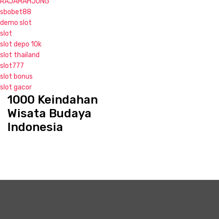
RAJAMAHJONG
sbobet88
demo slot
slot
slot depo 10k
slot thailand
slot777
slot bonus
slot gacor
1000 Keindahan
S
k
Wisata Budaya
i
Indonesia
p
t
o
c
o
n
t
e
n