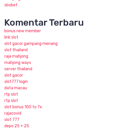
sbobet
Komentar Terbaru
bonus new member
link slot
slot gacor gampang menang
slot thailand
raja mahjong
mahjong ways
server thailand
slot gacor
slot777 login
data macau
rtp slot
rtp slot
slot bonus 100 to 7x
rajacovid
slot 777
depo 25 + 25