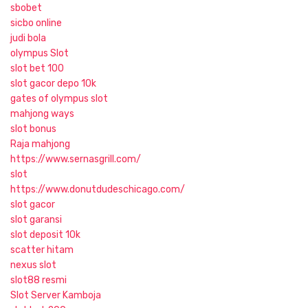
sbobet
sicbo online
judi bola
olympus Slot
slot bet 100
slot gacor depo 10k
gates of olympus slot
mahjong ways
slot bonus
Raja mahjong
https://www.sernasgrill.com/
slot
https://www.donutdudeschicago.com/
slot gacor
slot garansi
slot deposit 10k
scatter hitam
nexus slot
slot88 resmi
Slot Server Kamboja