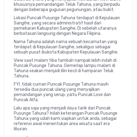
khususnya pemandangan Teluk Tahuna, yang berpadu
dengan beberapa gugusan pegunungan, atau bukit.
Lokasi Puncak Pusunge Tahuna terdapat di Kepulauan
Sangihe, yang secara administratif hasil dari
pemekaran Kabupaten Sangihe. Di sebelah utaranya
berbatasan langsung dengan Negara Filipina.
Nama Tahuna adalah nama sebuah kecamatan yang
terdapat di Kepulauan Sangihe, sekaligus sebagai
sebuah pusat ibukota Kabupaten Kepulauan Sangihe.
View saat malam tiba tambah nampak lebih indah di
Puncak Pusunge Tahuna. Gemerlap lampu malam di
Tahuna seakan menjadi lilin kecil di hamparan Teluk
Tahuna.
FYI. tidak cuman Puncak Pusunge Tahuna masih
tersedia dua puncak ulang yang menyajikan
pemandangan yang serup, yaitu Puncak Lose dan
Puncak Alfa.
Lalu apa saja yang menjadi daya tarik dari Puncak
Pusunge Tahuna? Inilah keterangan Puncak Pusunge
Tahuna yang udah kami siapkan untuk anda, sebagai
referensi awal menentukan area wisata saat era
liburan.