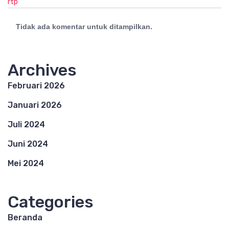
rtp
Tidak ada komentar untuk ditampilkan.
Archives
Februari 2026
Januari 2026
Juli 2024
Juni 2024
Mei 2024
Categories
Beranda