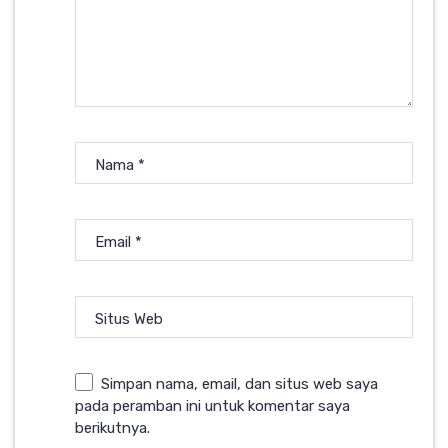
Nama
*
Email
*
Situs Web
Simpan nama, email, dan situs web saya
pada peramban ini untuk komentar saya
berikutnya.