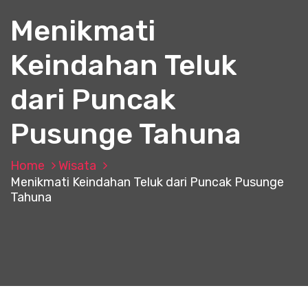
t
Menikmati
Keindahan Teluk
dari Puncak
Pusunge Tahuna
Home
Wisata
Menikmati Keindahan Teluk dari Puncak Pusunge
Tahuna