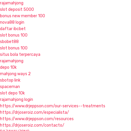
rajamahjong
slot deposit 5000
bonus new member 100
nova88 login
daftar ibcbet
slot bonus 100
sbobet88
slot bonus 100
situs bola terpercaya
rajamahjong
depo 10k
mahjong ways 2
sbotop link
spaceman
slot depo 10k
rajamahjong login
https://www.drjeppson.com/our-services--treatments
https://drjoseroiz.com/especialista/
https://www.drjeppson.com/resources
https://drjoseroiz.com/contacto/