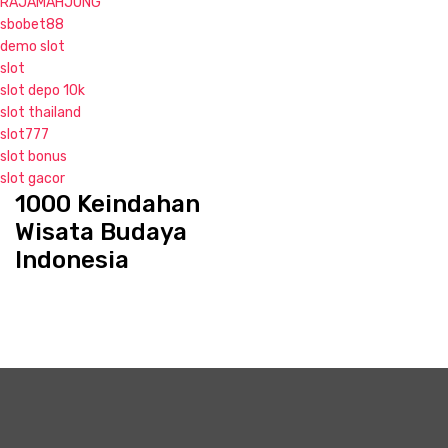
RAJAMAHJONG
sbobet88
demo slot
slot
slot depo 10k
slot thailand
slot777
slot bonus
slot gacor
1000 Keindahan
S
k
Wisata Budaya
i
Indonesia
p
t
o
c
o
n
t
e
n