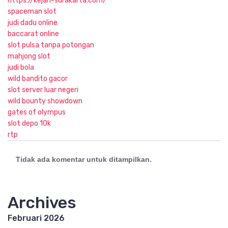
https://kejari-surakarta.com/
spaceman slot
judi dadu online
baccarat online
slot pulsa tanpa potongan
mahjong slot
judi bola
wild bandito gacor
slot server luar negeri
wild bounty showdown
gates of olympus
slot depo 10k
rtp
Tidak ada komentar untuk ditampilkan.
Archives
Februari 2026