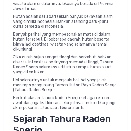
wisata alam di dalamnya, lokasinya berada di Provinsi
Jawa Timur.
Hutan adalah satu dari sekian banyak kekayaan alam
yang dimiliki Indonesia. Bahkan standing paru-paru
dunia tersedia di Indonesia.
Banyak perihal yang mempesonakan mata di dalam
hutan tersebut. Di beberapa daerah, hutan beserta
isinya jadi destinasi wisata yang selamanya ramai
dikunjungi.
Jika curah hujan sangat tinggi dan berkabut, bahkan
disertai intensitas petir yang memadai tinggi, Tahura
Raden Soerjo selamanya ditutup sampai batas saat
yang ditentukan.
Hal selanjutnya untuk menjauhi hal-hal yang jelek
menimpa pengunjung Taman Hutan Raya Raden Soerjo
(Tahura Raden Soerjo)
Berikut ulasan Tahura Raden Soerjo sebagai referensi
awal, dan juga list liburan selanjutnya, untuk dikunjungi
akhir pekan ini atau saat liburan nanti.
Sejarah Tahura Raden
Soerjo