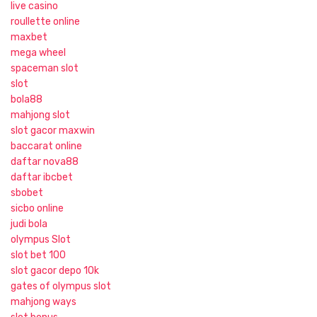
live casino
roullette online
maxbet
mega wheel
spaceman slot
slot
bola88
mahjong slot
slot gacor maxwin
baccarat online
daftar nova88
daftar ibcbet
sbobet
sicbo online
judi bola
olympus Slot
slot bet 100
slot gacor depo 10k
gates of olympus slot
mahjong ways