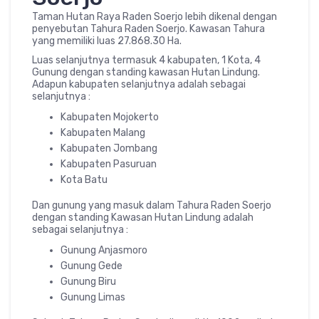
Taman Hutan Raya Raden Soerjo lebih dikenal dengan
penyebutan Tahura Raden Soerjo. Kawasan Tahura
yang memiliki luas 27.868.30 Ha.
Luas selanjutnya termasuk 4 kabupaten, 1 Kota, 4
Gunung dengan standing kawasan Hutan Lindung.
Adapun kabupaten selanjutnya adalah sebagai
selanjutnya :
Kabupaten Mojokerto
Kabupaten Malang
Kabupaten Jombang
Kabupaten Pasuruan
Kota Batu
Dan gunung yang masuk dalam Tahura Raden Soerjo
dengan standing Kawasan Hutan Lindung adalah
sebagai selanjutnya :
Gunung Anjasmoro
Gunung Gede
Gunung Biru
Gunung Limas