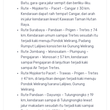
Batu, gara-gara jalur sempit dan berliku-liku.
Rute – Mojokerto – Pacet – Cangar ± 30 km.
Kendaraan dapat raih tempat Cangar, dari arah
ini jalur kendaraan lewat Kawasan Taman Hutan
Raya.
Rute Surabaya – Pandaan – Prigen – Tretes ± 74
km. Kendaraan umum sampai Tretes sesudah itu
terjadi kaki menuju Pondok Welirang, Padang
Rumput Lalijiwo konsisten ke Gunung Welirang.
Rute Jombang – Wonosalam – Plumpung –
Pengajaran – Wonosari ± 57 km, kendaraan
sampai Pengajaran di lanjutkan terjadi kaki
sampai Air Terjun Tretes.
Rute Mojokerto Pacet – Trawas – Prigen – Tretes
± 47 km, di lanjutkan dengan terjadi kaki menuju
Pondok Welirang/sarana Lalijiwo, Gunung
Welirang.
Rute Pandaan – Dayurejo – Tulungnongko ± 19
km, kendaraan sampai di Tulungnongko lewat
jalur makadam sesudah itu terjadi kaki sampai