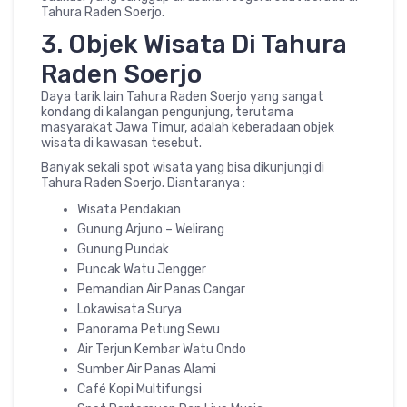
Tahura Raden Soerjo.
3. Objek Wisata Di Tahura
Raden Soerjo
Daya tarik lain Tahura Raden Soerjo yang sangat
kondang di kalangan pengunjung, terutama
masyarakat Jawa Timur, adalah keberadaan objek
wisata di kawasan tesebut.
Banyak sekali spot wisata yang bisa dikunjungi di
Tahura Raden Soerjo. Diantaranya :
Wisata Pendakian
Gunung Arjuno – Welirang
Gunung Pundak
Puncak Watu Jengger
Pemandian Air Panas Cangar
Lokawisata Surya
Panorama Petung Sewu
Air Terjun Kembar Watu Ondo
Sumber Air Panas Alami
Café Kopi Multifungsi