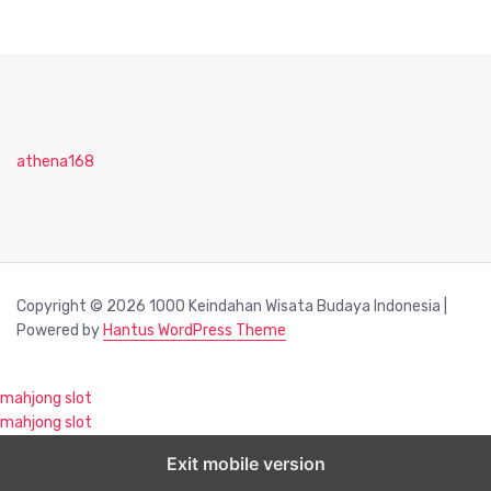
athena168
Copyright © 2026 1000 Keindahan Wisata Budaya Indonesia |
Powered by
Hantus WordPress Theme
mahjong slot
mahjong slot
Exit mobile version