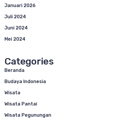
Januari 2026
Juli 2024
Juni 2024
Mei 2024
Categories
Beranda
Budaya Indonesia
Wisata
Wisata Pantai
Wisata Pegunungan