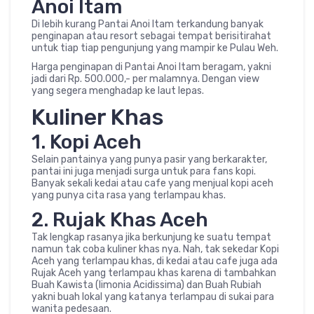
Anoi Itam
Di lebih kurang Pantai Anoi Itam terkandung banyak
penginapan atau resort sebagai tempat berisitirahat
untuk tiap tiap pengunjung yang mampir ke Pulau Weh.
Harga penginapan di Pantai Anoi Itam beragam, yakni
jadi dari Rp. 500.000,- per malamnya. Dengan view
yang segera menghadap ke laut lepas.
Kuliner Khas
1. Kopi Aceh
Selain pantainya yang punya pasir yang berkarakter,
pantai ini juga menjadi surga untuk para fans kopi.
Banyak sekali kedai atau cafe yang menjual kopi aceh
yang punya cita rasa yang terlampau khas.
2. Rujak Khas Aceh
Tak lengkap rasanya jika berkunjung ke suatu tempat
namun tak coba kuliner khas nya. Nah, tak sekedar Kopi
Aceh yang terlampau khas, di kedai atau cafe juga ada
Rujak Aceh yang terlampau khas karena di tambahkan
Buah Kawista (limonia Acidissima) dan Buah Rubiah
yakni buah lokal yang katanya terlampau di sukai para
wanita pedesaan.