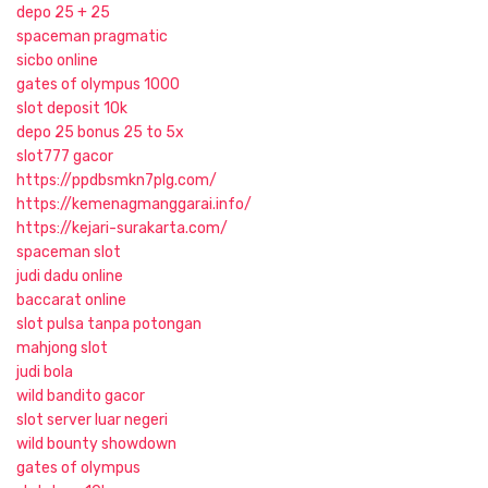
depo 25 + 25
spaceman pragmatic
sicbo online
gates of olympus 1000
slot deposit 10k
depo 25 bonus 25 to 5x
slot777 gacor
https://ppdbsmkn7plg.com/
https://kemenagmanggarai.info/
https://kejari-surakarta.com/
spaceman slot
judi dadu online
baccarat online
slot pulsa tanpa potongan
mahjong slot
judi bola
wild bandito gacor
slot server luar negeri
wild bounty showdown
gates of olympus