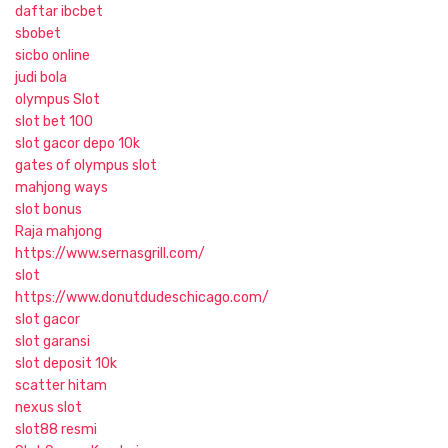
daftar ibcbet
sbobet
sicbo online
judi bola
olympus Slot
slot bet 100
slot gacor depo 10k
gates of olympus slot
mahjong ways
slot bonus
Raja mahjong
https://www.sernasgrill.com/
slot
https://www.donutdudeschicago.com/
slot gacor
slot garansi
slot deposit 10k
scatter hitam
nexus slot
slot88 resmi