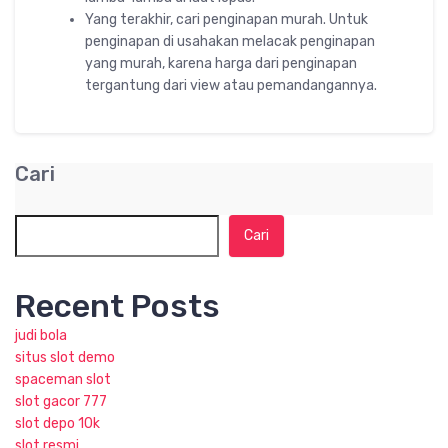
Yang terakhir, cari penginapan murah. Untuk
penginapan di usahakan melacak penginapan
yang murah, karena harga dari penginapan
tergantung dari view atau pemandangannya.
Cari
Cari
Recent Posts
judi bola
situs slot demo
spaceman slot
slot gacor 777
slot depo 10k
slot resmi