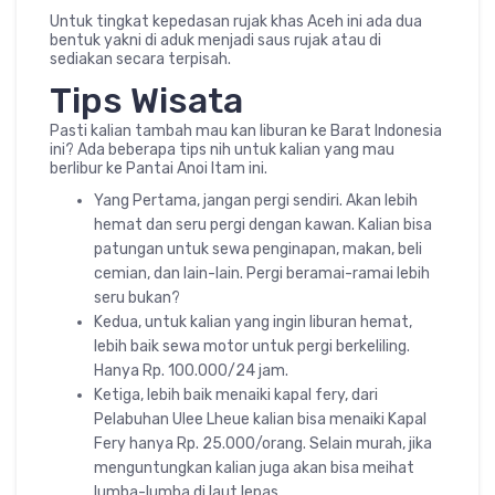
Untuk tingkat kepedasan rujak khas Aceh ini ada dua
bentuk yakni di aduk menjadi saus rujak atau di
sediakan secara terpisah.
Tips Wisata
Pasti kalian tambah mau kan liburan ke Barat Indonesia
ini? Ada beberapa tips nih untuk kalian yang mau
berlibur ke Pantai Anoi Itam ini.
Yang Pertama, jangan pergi sendiri. Akan lebih
hemat dan seru pergi dengan kawan. Kalian bisa
patungan untuk sewa penginapan, makan, beli
cemian, dan lain-lain. Pergi beramai-ramai lebih
seru bukan?
Kedua, untuk kalian yang ingin liburan hemat,
lebih baik sewa motor untuk pergi berkeliling.
Hanya Rp. 100.000/24 jam.
Ketiga, lebih baik menaiki kapal fery, dari
Pelabuhan Ulee Lheue kalian bisa menaiki Kapal
Fery hanya Rp. 25.000/orang. Selain murah, jika
menguntungkan kalian juga akan bisa meihat
lumba-lumba di laut lepas.