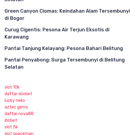
Green Canyon Ciomas: Keindahan Alam Tersembunyi
di Bogor
Curug Cigentis: Pesona Air Terjun Eksotis di
Karawang
Pantai Tanjung Kelayang: Pesona Bahari Belitung
Pantai Penyabong: Surga Tersembunyi di Belitung
Selatan
slot 10k
daftar sbobet
lucky neko
aztec gems
daftar nova88
ibcbet
slot 5k
slot spaceman