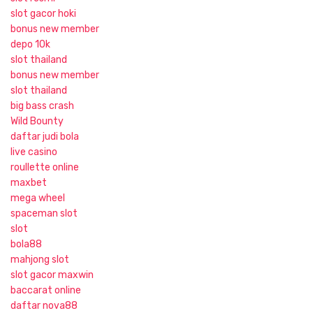
slot gacor hoki
bonus new member
depo 10k
slot thailand
bonus new member
slot thailand
big bass crash
Wild Bounty
daftar judi bola
live casino
roullette online
maxbet
mega wheel
spaceman slot
slot
bola88
mahjong slot
slot gacor maxwin
baccarat online
daftar nova88