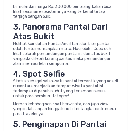
Di mulai dari harga Rp. 300.000 per orang, kalian bisa
lihat keasrian ekosistemnya yang terkenal tetap
terjaga dengan baik.
3. Panorama Pantai Dari
Atas Bukit
Melihat keindahan Pantai Anoi Itam dari bibir pantai
udah tentu memanjakan mata. Mau lebih? Coba deh
lihat seluruh pemandangan pantai ini dari atas bukit
yang ada di lebih kurang pantai, maka pemandangan
alam menjadi lebih sempurna.
4. Spot Selfie
Status sebagai salah-satu pantai tercantik yang ada di
nusantara menjadikan tempat wisata pantai ini
terlampau di penuhi sudut yang terlampau sesuai
untuk para pemburu fotografi.
Momen kebahagiaan saat berwisata, dan juga view
yang indah jangan hingga luput dari tangkapan kamera
para traveler ya…..
5. Penginapan Di Pantai