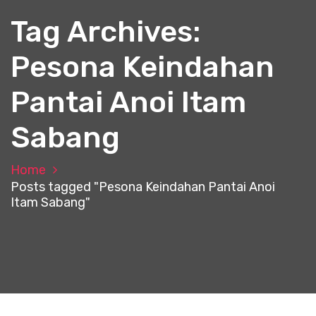
t
Tag Archives:
Pesona Keindahan
Pantai Anoi Itam
Sabang
Home
Posts tagged "Pesona Keindahan Pantai Anoi
Itam Sabang"