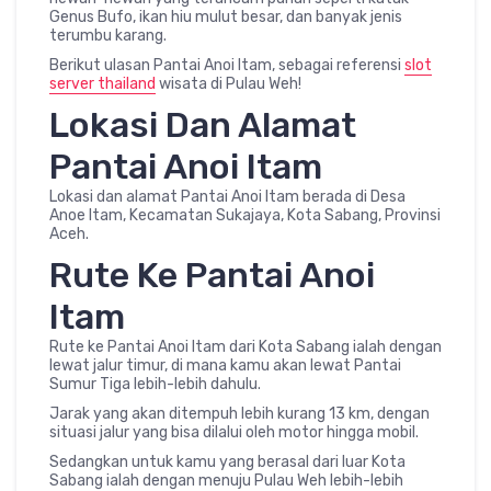
Genus Bufo, ikan hiu mulut besar, dan banyak jenis
terumbu karang.
Berikut ulasan Pantai Anoi Itam, sebagai referensi
slot
server thailand
wisata di Pulau Weh!
Lokasi Dan Alamat
Pantai Anoi Itam
Lokasi dan alamat Pantai Anoi Itam berada di Desa
Anoe Itam, Kecamatan Sukajaya, Kota Sabang, Provinsi
Aceh.
Rute Ke Pantai Anoi
Itam
Rute ke Pantai Anoi Itam dari Kota Sabang ialah dengan
lewat jalur timur, di mana kamu akan lewat Pantai
Sumur Tiga lebih-lebih dahulu.
Jarak yang akan ditempuh lebih kurang 13 km, dengan
situasi jalur yang bisa dilalui oleh motor hingga mobil.
Sedangkan untuk kamu yang berasal dari luar Kota
Sabang ialah dengan menuju Pulau Weh lebih-lebih