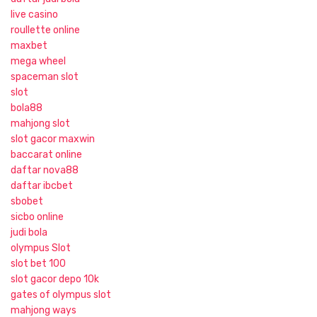
live casino
roullette online
maxbet
mega wheel
spaceman slot
slot
bola88
mahjong slot
slot gacor maxwin
baccarat online
daftar nova88
daftar ibcbet
sbobet
sicbo online
judi bola
olympus Slot
slot bet 100
slot gacor depo 10k
gates of olympus slot
mahjong ways