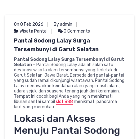
On 8 Feb 2026
By admin
Wisata Pantai
0 Comments
Pantai Sodong Lalay Surga
Tersembunyi di Garut Selatan
Pantai Sodong Lalay Surga Tersembunyi di Garut
Selatan
– Pantai Sodong Lalay adalah salah satu
destinasi wisata alam tersembunyi yang terletak di
Garut Selatan, Jawa Barat. Berbeda dari pantai-pantai
yang sudah ramai dikunjungi wisatawan, Pantai Sodong
Lalay menawarkan keindahan alam yang masih alami,
udara sejuk, dan suasana tenang jauh dari keramaian.
Tempat ini cocok bagi Anda yang ingin menikmati
liburan santai sambil
slot 888
menikmati panorama
laut yang memukau.
Lokasi dan Akses
Menuju Pantai Sodong