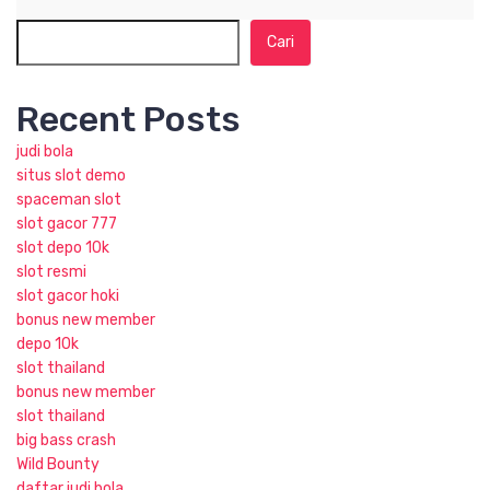
Cari
Recent Posts
judi bola
situs slot demo
spaceman slot
slot gacor 777
slot depo 10k
slot resmi
slot gacor hoki
bonus new member
depo 10k
slot thailand
bonus new member
slot thailand
big bass crash
Wild Bounty
daftar judi bola