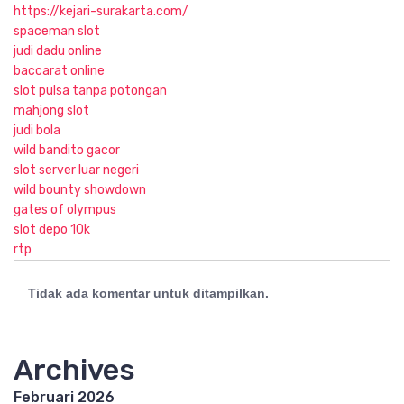
https://kejari-surakarta.com/
spaceman slot
judi dadu online
baccarat online
slot pulsa tanpa potongan
mahjong slot
judi bola
wild bandito gacor
slot server luar negeri
wild bounty showdown
gates of olympus
slot depo 10k
rtp
Tidak ada komentar untuk ditampilkan.
Archives
Februari 2026