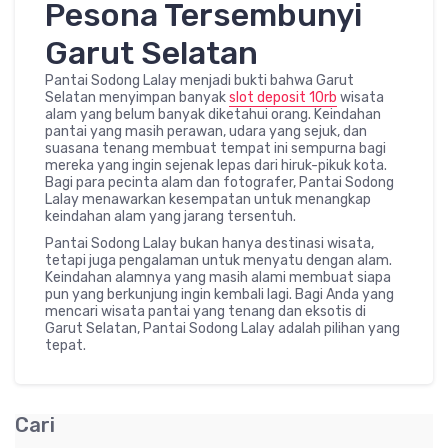
Pesona Tersembunyi
Garut Selatan
Pantai Sodong Lalay menjadi bukti bahwa Garut
Selatan menyimpan banyak
slot deposit 10rb
wisata
alam yang belum banyak diketahui orang. Keindahan
pantai yang masih perawan, udara yang sejuk, dan
suasana tenang membuat tempat ini sempurna bagi
mereka yang ingin sejenak lepas dari hiruk-pikuk kota.
Bagi para pecinta alam dan fotografer, Pantai Sodong
Lalay menawarkan kesempatan untuk menangkap
keindahan alam yang jarang tersentuh.
Pantai Sodong Lalay bukan hanya destinasi wisata,
tetapi juga pengalaman untuk menyatu dengan alam.
Keindahan alamnya yang masih alami membuat siapa
pun yang berkunjung ingin kembali lagi. Bagi Anda yang
mencari wisata pantai yang tenang dan eksotis di
Garut Selatan, Pantai Sodong Lalay adalah pilihan yang
tepat.
Cari