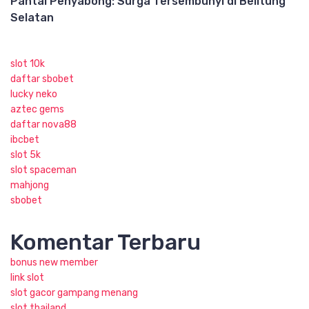
Pantai Penyabong: Surga Tersembunyi di Belitung
Selatan
slot 10k
daftar sbobet
lucky neko
aztec gems
daftar nova88
ibcbet
slot 5k
slot spaceman
mahjong
sbobet
Komentar Terbaru
bonus new member
link slot
slot gacor gampang menang
slot thailand