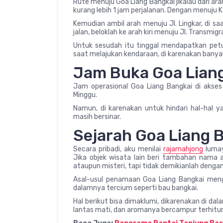
Rute menuju Goa Liang Bangkai jikalau dari
kurang lebih 1 jam perjalanan. Dengan menuju 
Kemudian ambil arah menuju Jl. Lingkar, di s
jalan, beloklah ke arah kiri menuju Jl. Transmigra
Untuk sesudah itu tinggal mendapatkan petun
saat melajukan kendaraan, di karenakan banya
Jam Buka Goa Lian
Jam operasional Goa Liang Bangkai di akses
Minggu.
Namun, di karenakan untuk hindari hal-hal ya
masih bersinar.
Sejarah Goa Liang 
Secara pribadi, aku menilai
rajamahjong
lumay
Jika objek wisata lain beri tambahan nama
ataupun misteri, tapi tidak demikianlah denga
Asal-usul penamaan Goa Liang Bangkai men
dalamnya tercium seperti bau bangkai.
Hal berikut bisa dimaklumi, dikarenakan di da
lantas mati, dan aromanya bercampur terhitun