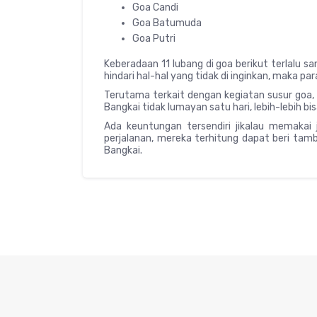
Goa Candi
Goa Batumuda
Goa Putri
Keberadaan 11 lubang di goa berikut terlalu 
hindari hal-hal yang tidak di inginkan, maka p
Terutama terkait dengan kegiatan susur goa, 
Bangkai tidak lumayan satu hari, lebih-lebih bis
Ada keuntungan tersendiri jikalau memakai
perjalanan, mereka terhitung dapat beri tam
Bangkai.