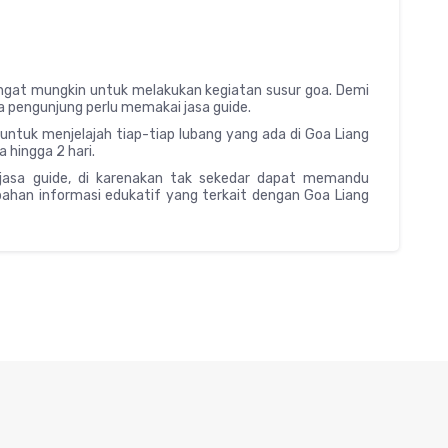
sangat mungkin untuk melakukan kegiatan susur goa. Demi
ara pengunjung perlu memakai jasa guide.
untuk menjelajah tiap-tiap lubang yang ada di Goa Liang
a hingga 2 hari.
 jasa guide, di karenakan tak sekedar dapat memandu
bahan informasi edukatif yang terkait dengan Goa Liang