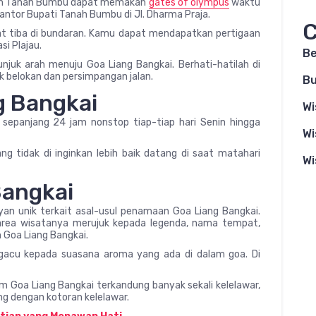
 arah Tanah Bumbu dapat memakan
gates of olympus
waktu
Kantor Bupati Tanah Bumbu di Jl. Dharma Praja.
C
aat tiba di bundaran. Kamu dapat mendapatkan pertigaan
si Plajau.
B
juk arah menuju Goa Liang Bangkai. Berhati-hatilah di
k belokan dan persimpangan jalan.
Bu
g Bangkai
Wi
 sepanjang 24 jam nonstop tiap-tiap hari Senin hingga
Wi
ng tidak di inginkan lebih baik datang di saat matahari
Wi
Bangkai
an unik terkait asal-usul penamaan Goa Liang Bangkai.
 area wisatanya merujuk kepada legenda, nama tempat,
n Goa Liang Bangkai.
gacu kepada suasana aroma yang ada di dalam goa. Di
lam Goa Liang Bangkai terkandung banyak sekali kelelawar,
g dengan kotoran kelelawar.