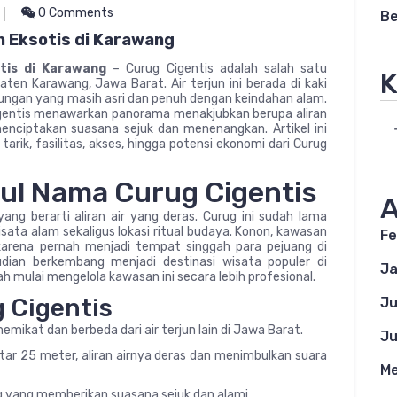
0 Comments
Be
n Eksotis di Karawang
otis di Karawang
– Curug Cigentis adalah salah satu
K
aten Karawang, Jawa Barat. Air terjun ini berada di kaki
gan yang masih asri dan penuh dengan keindahan alam.
igentis menawarkan panorama menakjubkan berupa aliran
, menciptakan suasana sejuk dan menenangkan. Artikel ini
rik, fasilitas, akses, hingga potensi ekonomi dari Curug
sul Nama Curug Cigentis
A
ang berarti aliran air yang deras. Curug ini sudah lama
sata alam sekaligus lokasi ritual budaya. Konon, kawasan
Fe
 karena pernah menjadi tempat singgah para pejuang di
dian berkembang menjadi destinasi wisata populer di
Ja
 mulai mengelola kawasan ini secara lebih profesional.
 Cigentis
Ju
mikat dan berbeda dari air terjun lain di Jawa Barat.
Ju
kitar 25 meter, aliran airnya deras dan menimbulkan suara
Me
ang yang memberikan suasana sejuk dan alami.