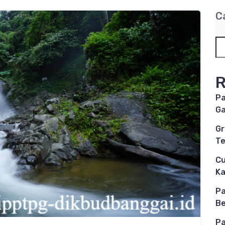
C
R
Pa
Ga
Gr
Te
Cu
K
Pa
Be
Pa