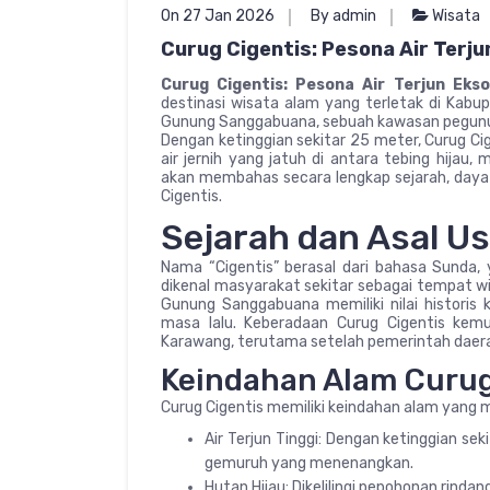
On 27 Jan 2026
By admin
Wisata
Curug Cigentis: Pesona Air Terju
Curug Cigentis: Pesona Air Terjun Eks
destinasi wisata alam yang terletak di Kabup
Gunung Sanggabuana, sebuah kawasan pegunun
Dengan ketinggian sekitar 25 meter, Curug C
air jernih yang jatuh di antara tebing hijau
akan membahas secara lengkap sejarah, daya ta
Cigentis.
Sejarah dan Asal U
Nama “Cigentis” berasal dari bahasa Sunda, y
dikenal masyarakat sekitar sebagai tempat wi
Gunung Sanggabuana memiliki nilai historis
masa lalu. Keberadaan Curug Cigentis kemu
Karawang, terutama setelah pemerintah daerah
Keindahan Alam Curug
Curug Cigentis memiliki keindahan alam yang me
Air Terjun Tinggi: Dengan ketinggian se
gemuruh yang menenangkan.
Hutan Hijau: Dikelilingi pepohonan rind