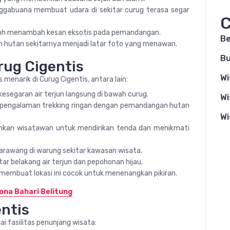
nggabuana membuat udara di sekitar curug terasa segar
C
koh menambah kesan eksotis pada pemandangan.
B
an hutan sekitarnya menjadi latar foto yang menawan.
Bu
rug Cigentis
Wi
menarik di Curug Cigentis, antara lain:
esegaran air terjun langsung di bawah curug.
Wi
n pengalaman trekking ringan dengan pemandangan hutan
Wi
nkan wisatawan untuk mendirikan tenda dan menikmati
Karawang di warung sekitar kawasan wisata.
ar belakang air terjun dan pepohonan hijau.
 membuat lokasi ini cocok untuk menenangkan pikiran.
ona Bahari Belitung
entis
i fasilitas penunjang wisata: