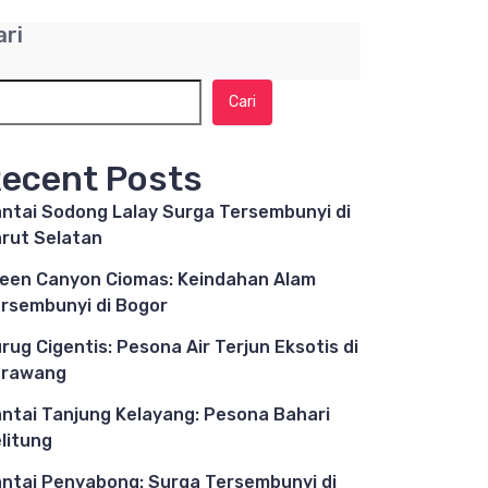
ari
Cari
ecent Posts
ntai Sodong Lalay Surga Tersembunyi di
rut Selatan
een Canyon Ciomas: Keindahan Alam
rsembunyi di Bogor
rug Cigentis: Pesona Air Terjun Eksotis di
arawang
ntai Tanjung Kelayang: Pesona Bahari
litung
ntai Penyabong: Surga Tersembunyi di