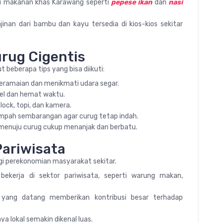
ti makanan khas Karawang seperti
pepese ikan
dan
nasi
jinan dari bambu dan kayu tersedia di kios-kios sekitar
rug Cigentis
beberapa tips yang bisa diikuti:
keramaian dan menikmati udara segar.
bel dan hemat waktu.
lock, topi, dan kamera.
pah sembarangan agar curug tetap indah.
 menuju curug cukup menanjak dan berbatu.
Pariwisata
gi perekonomian masyarakat sekitar.
ekerja di sektor pariwisata, seperti warung makan,
 yang datang memberikan kontribusi besar terhadap
ya lokal semakin dikenal luas.