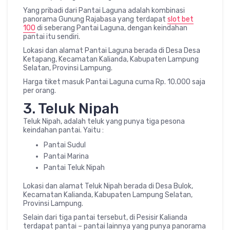
Yang pribadi dari Pantai Laguna adalah kombinasi
panorama Gunung Rajabasa yang terdapat
slot bet
100
di seberang Pantai Laguna, dengan keindahan
pantai itu sendiri.
Lokasi dan alamat Pantai Laguna berada di Desa Desa
Ketapang, Kecamatan Kalianda, Kabupaten Lampung
Selatan, Provinsi Lampung.
Harga tiket masuk Pantai Laguna cuma Rp. 10.000 saja
per orang.
3. Teluk Nipah
Teluk Nipah, adalah teluk yang punya tiga pesona
keindahan pantai. Yaitu :
Pantai Sudul
Pantai Marina
Pantai Teluk Nipah
Lokasi dan alamat Teluk Nipah berada di Desa Bulok,
Kecamatan Kalianda, Kabupaten Lampung Selatan,
Provinsi Lampung.
Selain dari tiga pantai tersebut, di Pesisir Kalianda
terdapat pantai – pantai lainnya yang punya panorama