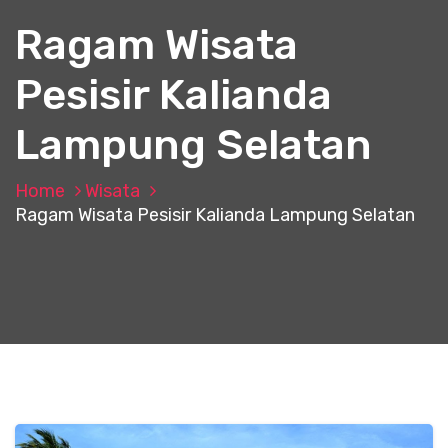
t
Ragam Wisata
Pesisir Kalianda
Lampung Selatan
Home
Wisata
Ragam Wisata Pesisir Kalianda Lampung Selatan