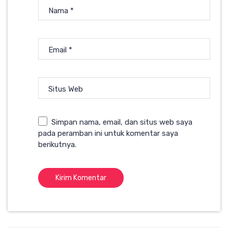
Nama
*
Email
*
Situs Web
Simpan nama, email, dan situs web saya
pada peramban ini untuk komentar saya
berikutnya.