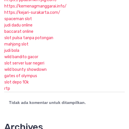
https://kemenagmanggarai.info/
https://kejari-surakarta.com/
spaceman slot
judi dadu online
baccarat online
slot pulsa tanpa potongan
mahjong slot
judi bola
wild bandito gacor
slot server luar negeri
wild bounty showdown
gates of olympus
slot depo 10k
rtp
Tidak ada komentar untuk ditampilkan.
Archives