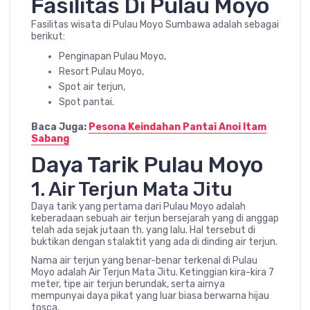
Fasilitas Di Pulau Moyo
Fasilitas wisata di Pulau Moyo Sumbawa adalah sebagai
berikut:
Penginapan Pulau Moyo,
Resort Pulau Moyo,
Spot air terjun,
Spot pantai.
Baca Juga:
Pesona Keindahan Pantai Anoi Itam
Sabang
Daya Tarik Pulau Moyo
1. Air Terjun Mata Jitu
Daya tarik yang pertama dari Pulau Moyo adalah
keberadaan sebuah air terjun bersejarah yang di anggap
telah ada sejak jutaan th. yang lalu. Hal tersebut di
buktikan dengan stalaktit yang ada di dinding air terjun.
Nama air terjun yang benar-benar terkenal di Pulau
Moyo adalah Air Terjun Mata Jitu. Ketinggian kira-kira 7
meter, tipe air terjun berundak, serta airnya
mempunyai daya pikat yang luar biasa berwarna hijau
tosca.