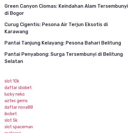
Green Canyon Ciomas: Keindahan Alam Tersembunyi
di Bogor
Curug Cigentis: Pesona Air Terjun Eksotis di
Karawang
Pantai Tanjung Kelayang: Pesona Bahari Belitung
Pantai Penyabong: Surga Tersembunyi di Belitung
Selatan
slot 10k
daftar sbobet
lucky neko
aztec gems
daftar nova88
ibcbet
slot 5k
slot spaceman