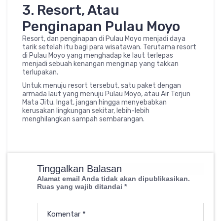
3. Resort, Atau
Penginapan Pulau Moyo
Resort, dan penginapan di Pulau Moyo menjadi daya
tarik setelah itu bagi para wisatawan. Terutama resort
di Pulau Moyo yang menghadap ke laut terlepas
menjadi sebuah kenangan menginap yang takkan
terlupakan.
Untuk menuju resort tersebut, satu paket dengan
armada laut yang menuju Pulau Moyo, atau Air Terjun
Mata Jitu. Ingat, jangan hingga menyebabkan
kerusakan lingkungan sekitar, lebih-lebih
menghilangkan sampah sembarangan.
Tinggalkan Balasan
Alamat email Anda tidak akan dipublikasikan.
Ruas yang wajib ditandai
*
Komentar
*