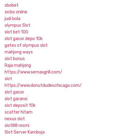
sbobet
sicbo online
judi bola
olympus Slot
slot bet 100
slot gacor depo 10k
gates of olympus slot
mahjong ways
slot bonus
Raja mahjong
https://www.sernasgrill.com/
slot
https://www.donutdudeschicago.com/
slot gacor
slot garansi
slot deposit 10k
scatter hitam
nexus slot
slot88 resmi
Slot Server Kamboja