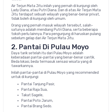
Air Terjun Mata Jitu inilah yang pernah di kunjungi oleh
Lady Diana, atau Putri Diana. Dan di atas Air Terjun Mata
Jitu terdapat sebuah wilayah yang benar-benar privat,
tidak boleh di kunjungi oleh umum.
Orang yang pernah masuk wilayah tersebut, salah-
satunya adalah mendiang Putri Diana, serta beberapa
tokoh perlu lainnya. Para pengunjung di haruskan pulang
sebelum gelap dari Air Terjun Mata Jitu.
2. Pantai Di Pulau Moyo
Daya tarik setelah itu dari Pulau Moyo adalah
keberadaan pantai-pantai yang benar-benar cantik.
Beda lokasi, beda termasuk sensasi wisata yang di
tawarkannya.
Inilah pantai-pantai di Pulau Moyo yang recommended
untuk di kunjungi:
Pantai Tanjung Pasir,
Pantai Raja Sua,
Takat Sagele,
Pantai Poto Jarum,
Pantai Brang Sedo.