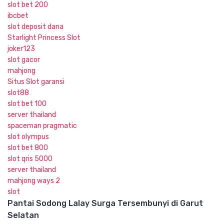
slot bet 200
ibcbet
slot deposit dana
Starlight Princess Slot
joker123
slot gacor
mahjong
Situs Slot garansi
slot88
slot bet 100
server thailand
spaceman pragmatic
slot olympus
slot bet 800
slot qris 5000
server thailand
mahjong ways 2
slot
Pantai Sodong Lalay Surga Tersembunyi di Garut
Selatan