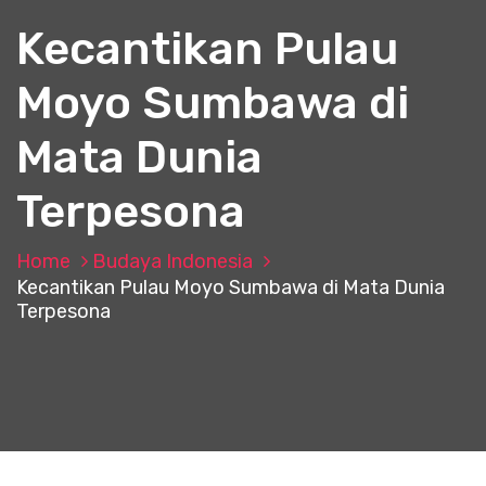
t
Kecantikan Pulau
Moyo Sumbawa di
Mata Dunia
Terpesona
Home
Budaya Indonesia
Kecantikan Pulau Moyo Sumbawa di Mata Dunia
Terpesona