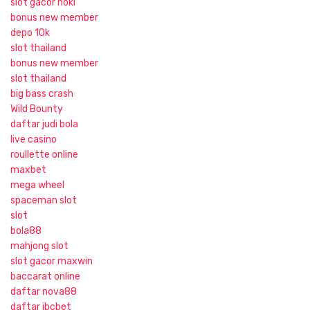
slot gacor hoki
bonus new member
depo 10k
slot thailand
bonus new member
slot thailand
big bass crash
Wild Bounty
daftar judi bola
live casino
roullette online
maxbet
mega wheel
spaceman slot
slot
bola88
mahjong slot
slot gacor maxwin
baccarat online
daftar nova88
daftar ibcbet