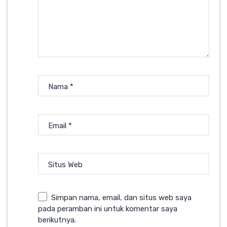
Nama
*
Email
*
Situs Web
Simpan nama, email, dan situs web saya
pada peramban ini untuk komentar saya
berikutnya.