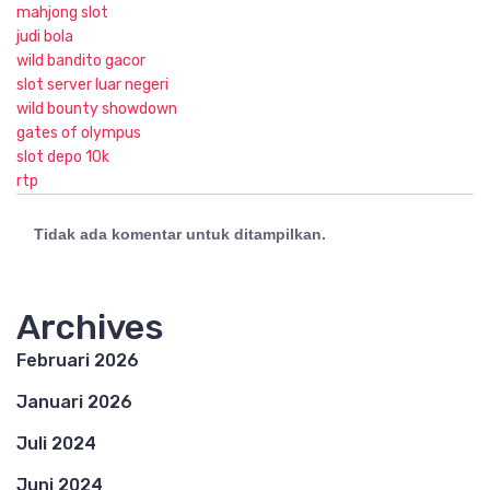
mahjong slot
judi bola
wild bandito gacor
slot server luar negeri
wild bounty showdown
gates of olympus
slot depo 10k
rtp
Tidak ada komentar untuk ditampilkan.
Archives
Februari 2026
Januari 2026
Juli 2024
Juni 2024