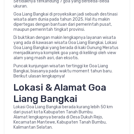
Setidaknya terkandung 7 goa yang berbeda-beda
ukuran.
Goa Liang Bangkai di proyeksikan jadi sebuah destinasi
wisata alam dunia pada tahun 2025. Hal itu makin
dipertegas dengan bantuan dari pemerintah pusat,
maupun pemerintah tingkat provinsi.
Di buktikan dengan makin lengkapnya layanan wisata
yang ada di kawasan wisata Goa Liang Bangkai. Lokasi
Goa Liang Bangkai yang berada di kaki Gunung Meratus
menjadikannya komplek goa yang di kelilingi oleh view
alam yang masih asri, dan eksotis.
Puncak kunjungan wisatan tertinggi ke Goa Liang
Bangkai, biasanya pada waktu moment tahun baru.
Berikut ulasan lengkapnya!
Lokasi & Alamat Goa
Liang Bangkai
Lokasi Goa Liang Bangkai berada kurang lebih 50 km
dari pusat kota Kabupaten Tanah Bumbu.
Alamat lengkapnya berada di Desa Dukuh Rejo,
Kecamatan Mantewe, Kabupaten Tanah Bumbu,
Kalimantan Selatan.