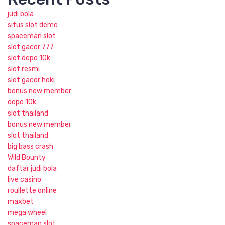
judi bola
situs slot demo
spaceman slot
slot gacor 777
slot depo 10k
slot resmi
slot gacor hoki
bonus new member
depo 10k
slot thailand
bonus new member
slot thailand
big bass crash
Wild Bounty
daftar judi bola
live casino
roullette online
maxbet
mega wheel
spaceman slot