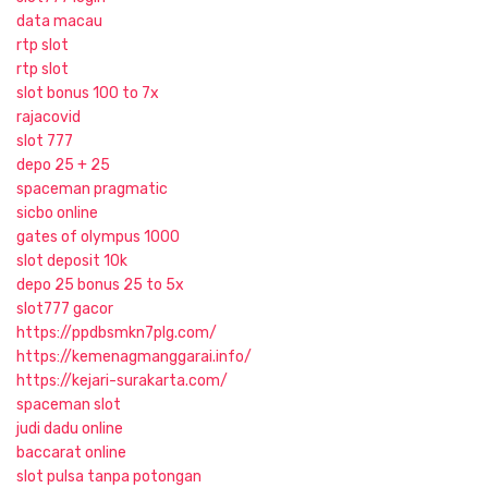
data macau
rtp slot
rtp slot
slot bonus 100 to 7x
rajacovid
slot 777
depo 25 + 25
spaceman pragmatic
sicbo online
gates of olympus 1000
slot deposit 10k
depo 25 bonus 25 to 5x
slot777 gacor
https://ppdbsmkn7plg.com/
https://kemenagmanggarai.info/
https://kejari-surakarta.com/
spaceman slot
judi dadu online
baccarat online
slot pulsa tanpa potongan