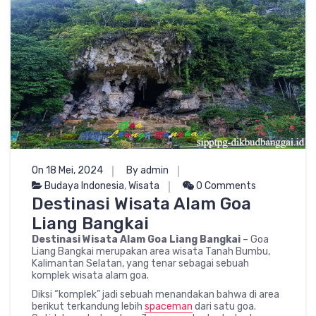
On 18 Mei, 2024
By admin
Budaya Indonesia
,
Wisata
0 Comments
Destinasi Wisata Alam Goa
Liang Bangkai
Destinasi Wisata Alam Goa Liang Bangkai
– Goa
Liang Bangkai merupakan area wisata Tanah Bumbu,
Kalimantan Selatan, yang tenar sebagai sebuah
komplek wisata alam goa.
Diksi “komplek” jadi sebuah menandakan bahwa di area
berikut terkandung lebih
spaceman
dari satu goa.