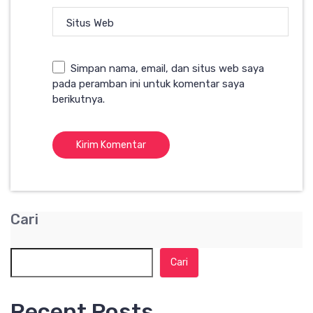
Situs Web
Simpan nama, email, dan situs web saya
pada peramban ini untuk komentar saya
berikutnya.
Cari
Cari
Recent Posts