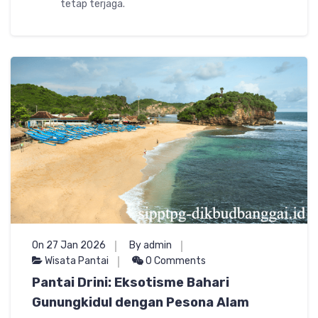
tetap terjaga.
On 27 Jan 2026
By admin
Wisata Pantai
0 Comments
Pantai Drini: Eksotisme Bahari
Gunungkidul dengan Pesona Alam