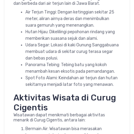
dan berbeda dari air terjun lain di Jawa Barat.
Air Terjun Tinggi: Dengan ketinggian sekitar 25
meter, aliran airnya deras dan menimbulkan
suara gemuruh yang menenangkan.
Hutan Hijau: Dikelilingi pepohonan rindang yang
memberikan suasana sejuk dan alami.
Udara Segar: Lokasi di kaki Gunung Sanggabuana
membuat udara di sekitar curug terasa segar
dan bebas polusi.
Panorama Tebing: Tebing batu yang kokoh
menambah kesan eksotis pada pemandangan.
Spot Foto Alami: Keindahan air terjun dan hutan
sekitarnya menjadi latar foto yang menawan.
Aktivitas Wisata di Curug
Cigentis
Wisatawan dapat menikmati berbagai aktivitas
menarik di Curug Cigentis, antara lain:
Bermain Air: Wisatawan bisa merasakan