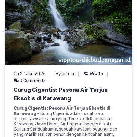
On 27 Jan 2026
By admin
Wisata
0 Comments
Curug Cigentis: Pesona Air Terjun
Eksotis di Karawang
Curug Cigentis: Pesona Air Terjun Eksotis di
Karawang
– Curug Cigentis adalah salah satu
destinasi wisata alam yang terletak di Kabupaten
Karawang, Jawa Barat. Air terjun ini berada di kaki
Gunung Sanggabuana, sebuah kawasan pegunungan
yang masih asri dan penuh dengan keindahan alam.