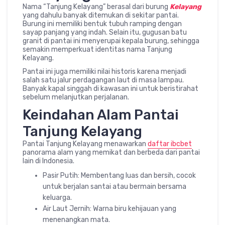
Nama “Tanjung Kelayang” berasal dari burung
Kelayang
yang dahulu banyak ditemukan di sekitar pantai.
Burung ini memiliki bentuk tubuh ramping dengan
sayap panjang yang indah. Selain itu, gugusan batu
granit di pantai ini menyerupai kepala burung, sehingga
semakin memperkuat identitas nama Tanjung
Kelayang.
Pantai ini juga memiliki nilai historis karena menjadi
salah satu jalur perdagangan laut di masa lampau.
Banyak kapal singgah di kawasan ini untuk beristirahat
sebelum melanjutkan perjalanan.
Keindahan Alam Pantai
Tanjung Kelayang
Pantai Tanjung Kelayang menawarkan
daftar ibcbet
panorama alam yang memikat dan berbeda dari pantai
lain di Indonesia.
Pasir Putih: Membentang luas dan bersih, cocok
untuk berjalan santai atau bermain bersama
keluarga.
Air Laut Jernih: Warna biru kehijauan yang
menenangkan mata.