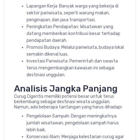
Lapangan Kerja: Banyak warga yang bekerja di
sektor pariwisata, seperti warung makan,
penginapan, dan jasa transportasi.
Peningkatan Pendapatan: Wisatawan yang
datang memberikan kontribusi besar terhadap
pendapatan daerah.
Promosi Budaya: Melalui pariwisata, budaya lokal
semakin dikenal luas.
Investasi Pariwisata: Pemerintah dan swasta
terus mengembangkan kawasan ini sebagai
destinasi unggulan.
Analisis Jangka Panjang
Curug Cigentis memiliki potensi besar untuk terus
berkembang sebagai destinasi wisata unggulan.
Namun, ada beberapa tantangan yang harus dihadapi:
Pengelolaan Sampah: Dengan meningkatnya
jumlah wisatawan, pengelolaan sampah harus
lebih baik.
Konservasi Alam: Menjaga kelestarian curug agar