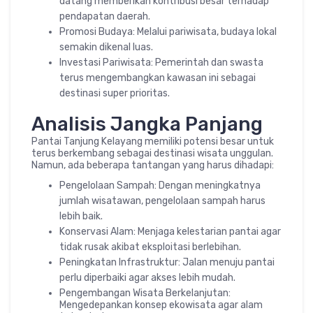
datang memberikan kontribusi besar terhadap
pendapatan daerah.
Promosi Budaya: Melalui pariwisata, budaya lokal
semakin dikenal luas.
Investasi Pariwisata: Pemerintah dan swasta
terus mengembangkan kawasan ini sebagai
destinasi super prioritas.
Analisis Jangka Panjang
Pantai Tanjung Kelayang memiliki potensi besar untuk
terus berkembang sebagai destinasi wisata unggulan.
Namun, ada beberapa tantangan yang harus dihadapi:
Pengelolaan Sampah: Dengan meningkatnya
jumlah wisatawan, pengelolaan sampah harus
lebih baik.
Konservasi Alam: Menjaga kelestarian pantai agar
tidak rusak akibat eksploitasi berlebihan.
Peningkatan Infrastruktur: Jalan menuju pantai
perlu diperbaiki agar akses lebih mudah.
Pengembangan Wisata Berkelanjutan:
Mengedepankan konsep ekowisata agar alam