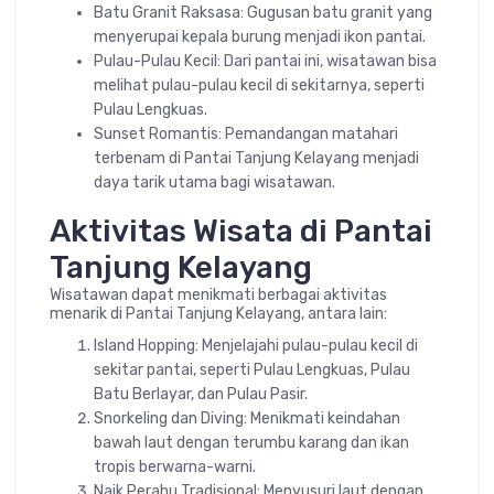
Batu Granit Raksasa: Gugusan batu granit yang
menyerupai kepala burung menjadi ikon pantai.
Pulau-Pulau Kecil: Dari pantai ini, wisatawan bisa
melihat pulau-pulau kecil di sekitarnya, seperti
Pulau Lengkuas.
Sunset Romantis: Pemandangan matahari
terbenam di Pantai Tanjung Kelayang menjadi
daya tarik utama bagi wisatawan.
Aktivitas Wisata di Pantai
Tanjung Kelayang
Wisatawan dapat menikmati berbagai aktivitas
menarik di Pantai Tanjung Kelayang, antara lain:
Island Hopping: Menjelajahi pulau-pulau kecil di
sekitar pantai, seperti Pulau Lengkuas, Pulau
Batu Berlayar, dan Pulau Pasir.
Snorkeling dan Diving: Menikmati keindahan
bawah laut dengan terumbu karang dan ikan
tropis berwarna-warni.
Naik Perahu Tradisional: Menyusuri laut dengan