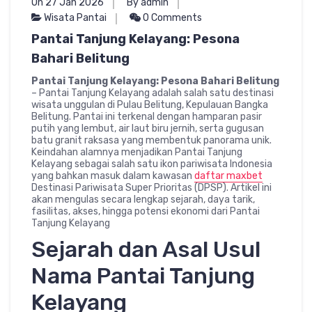
On 27 Jan 2026
By admin
Wisata Pantai
0 Comments
Pantai Tanjung Kelayang: Pesona
Bahari Belitung
Pantai Tanjung Kelayang: Pesona Bahari Belitung
– Pantai Tanjung Kelayang adalah salah satu destinasi
wisata unggulan di Pulau Belitung, Kepulauan Bangka
Belitung. Pantai ini terkenal dengan hamparan pasir
putih yang lembut, air laut biru jernih, serta gugusan
batu granit raksasa yang membentuk panorama unik.
Keindahan alamnya menjadikan Pantai Tanjung
Kelayang sebagai salah satu ikon pariwisata Indonesia
yang bahkan masuk dalam kawasan
daftar maxbet
Destinasi Pariwisata Super Prioritas (DPSP). Artikel ini
akan mengulas secara lengkap sejarah, daya tarik,
fasilitas, akses, hingga potensi ekonomi dari Pantai
Tanjung Kelayang
Sejarah dan Asal Usul
Nama Pantai Tanjung
Kelayang