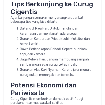
Tips Berkunjung ke Curug
Cigentis
Agar kunjungan semakin menyenangkan, berikut
beberapa tips yang bisa diikuti:
Datang di Pagi Hari: Untuk menghindari
keramaian dan menikmati udara segar.
Gunakan Kendaraan Pribadi: Lebih fleksibel dan
hemat waktu.
Bawa Perlengkapan Pribadi: Seperti sunblock,
topi, dan kamera.
Jaga Kebersihan: Jangan membuang sampah
sembarangan agar curug tetap indah.
Gunakan Alas Kaki Nyaman: Karena jalur menuju
curug cukup menanjak dan berbatu.
Potensi Ekonomi dan
Pariwisata
Curug Cigentis memberikan dampak positif bagi
perekonomian masyarakat sekitar.