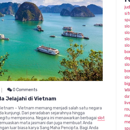
jud
si
sp
sl
sl
sl
slo
bo
de
slo
bo
slo
bi
0 Comments
Wi
daf
a Jelajahi di Vietnam
liv
i Vietnam – Vietnam memang menjadi salah satu negara
rou
a kunjungi. Dari peradaban sejarahnya hingga
ma
egitu mempesona. Negara ini menawarkan berbagai
slot
me
memuaskan mata jasmani dan juga membuat Anda
an luar biasa karya Sang Maha Pencipta. Bagi Anda
sp