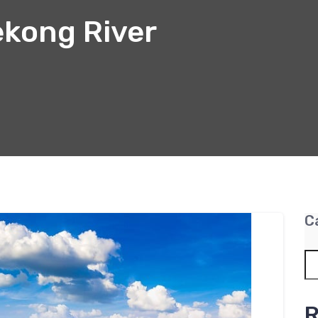
ekong River
C
R