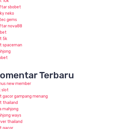
t 10k
ftar sbobet
cky neko
tec gems
ftar nova88
cbet
t 5k
ot spaceman
hjong
obet
omentar Terbaru
nus new member
k slot
ot gacor gampang menang
t thailand
ja mahjong
hjong ways
rver thailand
ot gacor