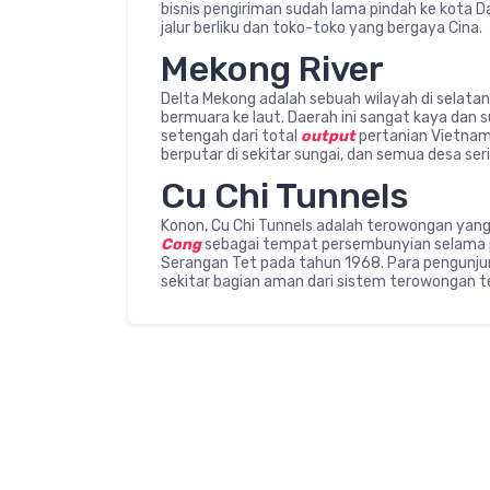
bisnis pengiriman sudah lama pindah ke kota 
jalur berliku dan toko-toko yang bergaya Cina.
Mekong River
Delta Mekong adalah sebuah wilayah di selat
bermuara ke laut. Daerah ini sangat kaya dan 
setengah dari total
output
pertanian Vietnam.
berputar di sekitar sungai, dan semua desa seri
Cu Chi Tunnels
Konon, Cu Chi Tunnels adalah terowongan yang
Cong
sebagai tempat persembunyian selama p
Serangan Tet pada tahun 1968. Para pengunjun
sekitar bagian aman dari sistem terowongan t