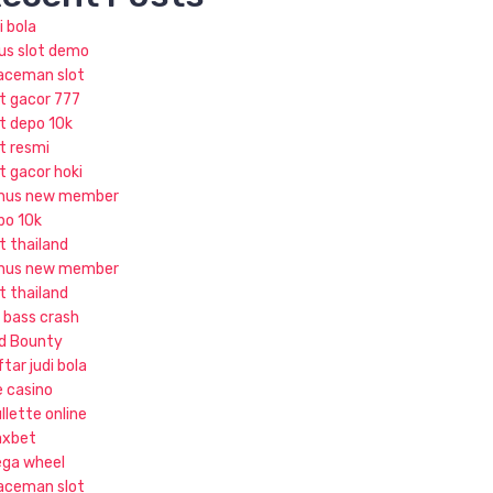
i bola
tus slot demo
aceman slot
ot gacor 777
ot depo 10k
ot resmi
t gacor hoki
nus new member
po 10k
t thailand
nus new member
t thailand
g bass crash
ld Bounty
tar judi bola
e casino
llette online
xbet
ga wheel
aceman slot