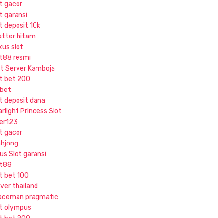
ot gacor
t garansi
ot deposit 10k
atter hitam
xus slot
ot88 resmi
ot Server Kamboja
ot bet 200
cbet
ot deposit dana
arlight Princess Slot
ker123
ot gacor
hjong
us Slot garansi
ot88
ot bet 100
rver thailand
aceman pragmatic
ot olympus