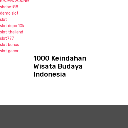
RAJAMAHJONG
sbobet88
demo slot
slot
slot depo 10k
slot thailand
slot777
slot bonus
slot gacor
1000 Keindahan
S
k
Wisata Budaya
i
Indonesia
p
t
o
c
o
n
t
e
n