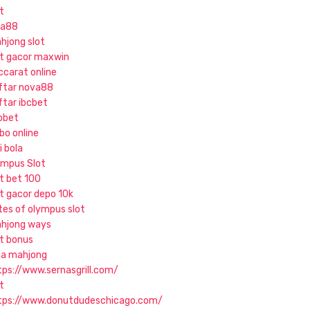
t
la88
hjong slot
ot gacor maxwin
ccarat online
ftar nova88
ftar ibcbet
obet
bo online
i bola
ympus Slot
ot bet 100
ot gacor depo 10k
tes of olympus slot
hjong ways
ot bonus
ja mahjong
tps://www.sernasgrill.com/
t
tps://www.donutdudeschicago.com/