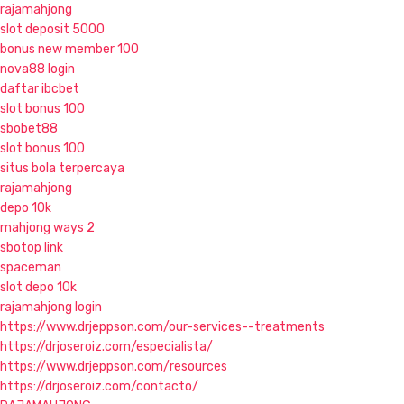
rajamahjong
slot deposit 5000
bonus new member 100
nova88 login
daftar ibcbet
slot bonus 100
sbobet88
slot bonus 100
situs bola terpercaya
rajamahjong
depo 10k
mahjong ways 2
sbotop link
spaceman
slot depo 10k
rajamahjong login
https://www.drjeppson.com/our-services--treatments
https://drjoseroiz.com/especialista/
https://www.drjeppson.com/resources
https://drjoseroiz.com/contacto/