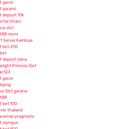
ot gacor
t garansi
ot deposit 10k
atter hitam
xus slot
ot88 resmi
ot Server Kamboja
ot bet 200
cbet
ot deposit dana
arlight Princess Slot
ker123
ot gacor
hjong
us Slot garansi
ot88
ot bet 100
rver thailand
aceman pragmatic
ot olympus