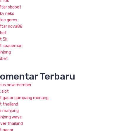
t 10k
ftar sbobet
cky neko
tec gems
ftar nova88
cbet
t 5k
ot spaceman
hjong
obet
omentar Terbaru
nus new member
k slot
ot gacor gampang menang
t thailand
ja mahjong
hjong ways
rver thailand
ot gacor