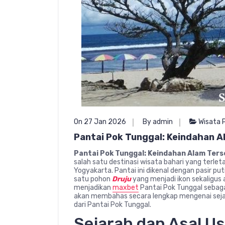
On 27 Jan 2026
By admin
Wisata 
Pantai Pok Tunggal: Keindahan 
Pantai Pok Tunggal: Keindahan Alam Ter
salah satu destinasi wisata bahari yang terle
Yogyakarta. Pantai ini dikenal dengan pasir puti
satu pohon
Druju
yang menjadi ikon sekaligus
menjadikan
maxbet
Pantai Pok Tunggal sebagai
akan membahas secara lengkap mengenai sejarah
dari Pantai Pok Tunggal.
Sejarah dan Asal U