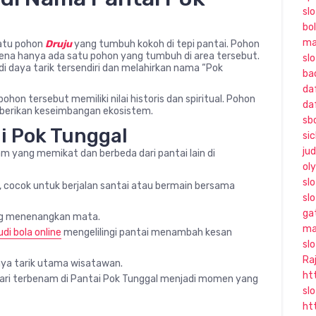
slo
bo
ma
satu pohon
Druju
yang tumbuh kokoh di tepi pantai. Pohon
arena hanya ada satu pohon yang tumbuh di area tersebut.
sl
i daya tarik tersendiri dan melahirkan nama “Pok
ba
da
hon tersebut memiliki nilai historis dan spiritual. Pohon
da
mberikan keseimbangan ekosistem.
sb
i Pok Tunggal
sic
jud
 yang memikat dan berbeda dari pantai lain di
ol
sl
, cocok untuk berjalan santai atau bermain bersama
sl
ga
yang menenangkan mata.
ma
udi bola online
mengelilingi pantai menambah kesan
sl
Ra
aya tarik utama wisatawan.
ht
i terbenam di Pantai Pok Tunggal menjadi momen yang
slo
ht